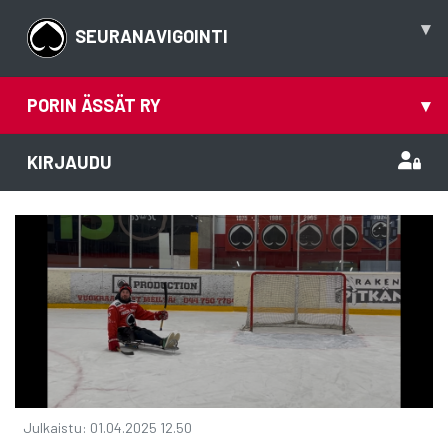
▾
SEURANAVIGOINTI
PORIN ÄSSÄT RY
▾
KIRJAUDU
Julkaistu
:
01.04.2025
12.50