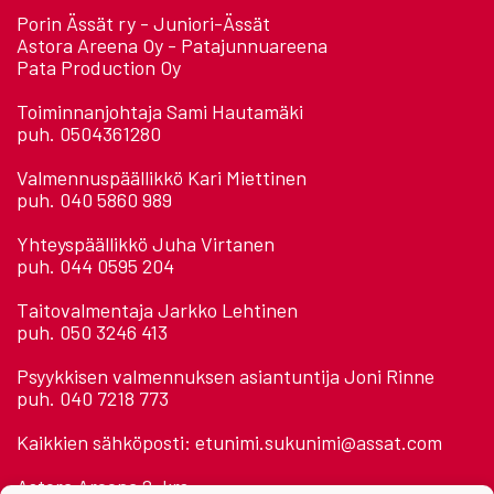
Porin Ässät ry - Juniori-Ässät
Astora Areena Oy - Patajunnuareena
Pata Production Oy
Toiminnanjohtaja Sami Hautamäki
puh. 0504361280
Valmennuspäällikkö Kari Miettinen
puh. 040 5860 989
Yhteyspäällikkö Juha Virtanen
puh. 044 0595 204
Taitovalmentaja Jarkko Lehtinen
puh. 050 3246 413
Psyykkisen valmennuksen asiantuntija Joni Rinne
puh. 040 7218 773
Kaikkien sähköposti: etunimi.sukunimi@assat.com
Astora Areena 2. krs.