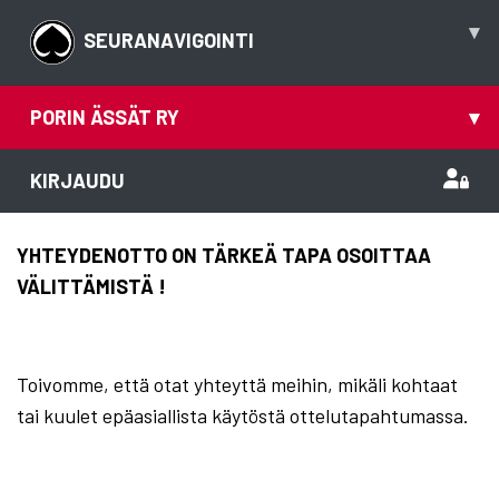
▾
SEURANAVIGOINTI
PORIN ÄSSÄT RY
▾
KIRJAUDU
YHTEYDENOTTO ON TÄRKEÄ TAPA OSOITTAA
VÄLITTÄMISTÄ !
Toivomme, että otat yhteyttä meihin, mikäli kohtaat
tai kuulet epäasiallista käytöstä ottelutapahtumassa.