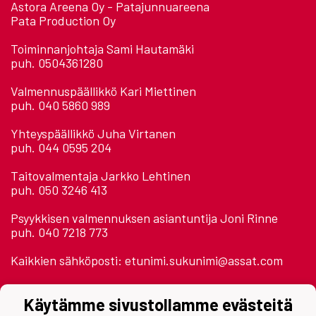
Astora Areena Oy - Patajunnuareena
Pata Production Oy
Toiminnanjohtaja Sami Hautamäki
puh. 0504361280
Valmennuspäällikkö Kari Miettinen
puh. 040 5860 989
Yhteyspäällikkö Juha Virtanen
puh. 044 0595 204
Taitovalmentaja Jarkko Lehtinen
puh. 050 3246 413
Psyykkisen valmennuksen asiantuntija Joni Rinne
puh. 040 7218 773
Kaikkien sähköposti: etunimi.sukunimi@assat.com
Astora Areena 2. krs.
Käytämme sivustollamme evästeitä
Jäähallinpolku