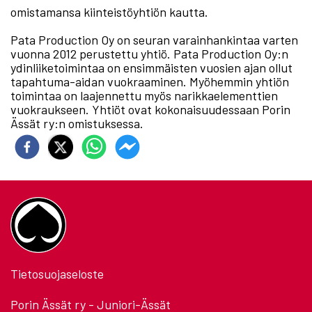
omistamansa kiinteistöyhtiön kautta.
Pata Production Oy on seuran varainhankintaa varten
vuonna 2012 perustettu yhtiö. Pata Production Oy:n
ydinliiketoimintaa on ensimmäisten vuosien ajan ollut
tapahtuma-aidan vuokraaminen. Myöhemmin yhtiön
toimintaa on laajennettu myös narikkaelementtien
vuokraukseen. Yhtiöt ovat kokonaisuudessaan Porin
Ässät ry:n omistuksessa.
Tietosuojaseloste
Porin Ässät ry - Juniori-Ässät