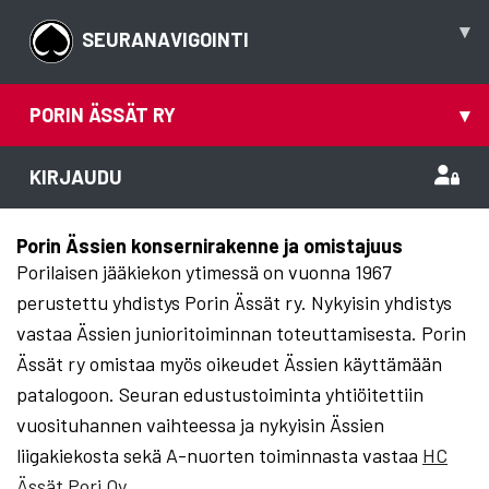
▾
SEURANAVIGOINTI
PORIN ÄSSÄT RY
▾
KIRJAUDU
Porin Ässien konsernirakenne ja omistajuus
Porilaisen jääkiekon ytimessä on vuonna 1967
perustettu yhdistys Porin Ässät ry. Nykyisin yhdistys
vastaa Ässien junioritoiminnan toteuttamisesta. Porin
Ässät ry omistaa myös oikeudet Ässien käyttämään
patalogoon. Seuran edustustoiminta yhtiöitettiin
vuosituhannen vaihteessa ja nykyisin Ässien
liigakiekosta sekä A-nuorten toiminnasta vastaa
HC
Ässät Pori Oy
.