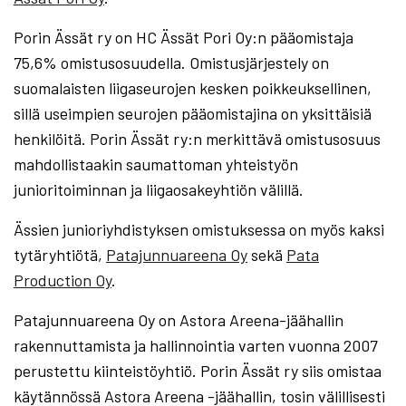
Porin Ässät ry on HC Ässät Pori Oy:n pääomistaja
75,6% omistusosuudella. Omistusjärjestely on
suomalaisten liigaseurojen kesken poikkeuksellinen,
sillä useimpien seurojen pääomistajina on yksittäisiä
henkilöitä. Porin Ässät ry:n merkittävä omistusosuus
mahdollistaakin saumattoman yhteistyön
junioritoiminnan ja liigaosakeyhtiön välillä.
Ässien junioriyhdistyksen omistuksessa on myös kaksi
tytäryhtiötä,
Patajunnuareena Oy
sekä
Pata
Production Oy
.
Patajunnuareena Oy on Astora Areena-jäähallin
rakennuttamista ja hallinnointia varten vuonna 2007
perustettu kiinteistöyhtiö. Porin Ässät ry siis omistaa
käytännössä Astora Areena -jäähallin, tosin välillisesti