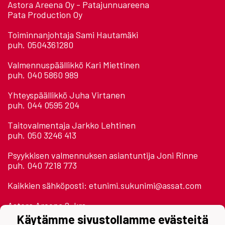
Astora Areena Oy - Patajunnuareena
Pata Production Oy
Toiminnanjohtaja Sami Hautamäki
puh. 0504361280
Valmennuspäällikkö Kari Miettinen
puh. 040 5860 989
Yhteyspäällikkö Juha Virtanen
puh. 044 0595 204
Taitovalmentaja Jarkko Lehtinen
puh. 050 3246 413
Psyykkisen valmennuksen asiantuntija Joni Rinne
puh. 040 7218 773
Kaikkien sähköposti: etunimi.sukunimi@assat.com
Astora Areena 2. krs.
Jäähallinpolku
Käytämme sivustollamme evästeitä