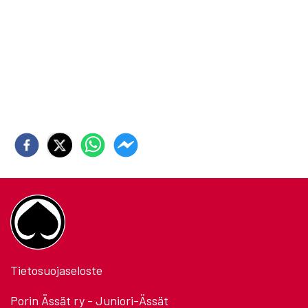
Tietosuojaseloste
Porin Ässät ry - Juniori-Ässät