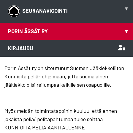
▾
SEURANAVIGOINTI
PORIN ÄSSÄT RY
▾
KIRJAUDU
Porin Ässät ry on sitoutunut Suomen Jääkiekkoliiton
Kunnioita peliä- ohjelmaan, jotta suomalainen
jääkiekko olisi reilumpaa kaikille sen osapuolille.
Myös meidän toimintatapoihin kuuluu, että ennen
jokaista peliä/ pelitapahtumaa tulee soittaa
KUNNIOITA PELIÄ ÄÄNITALLENNE