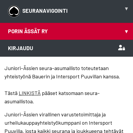
▾
SEURANAVIGOINTI
PORIN ÄSSÄT RY
▾
KIRJAUDU
Juniori-Ässien seura-asumallisto toteutetaan
yhteistyönä Bauerin ja Intersport Puuvillan kanssa.
Tästä
LINKISTÄ
pääset katsomaan seura-
asumallistoa.
Juniori-Ässien virallinen varustetoimittaja ja
urheilukauppayhteistyökumppani on Intersport
Puuvilla, josta kaikki seurana ja joukkueena tehtävät