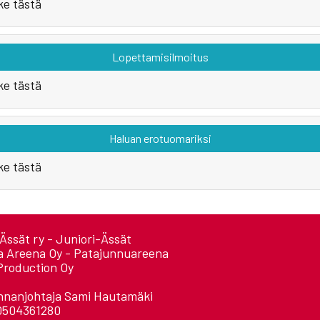
ke tästä
Lopettamisilmoitus
ke tästä
Haluan erotuomariksi
ke tästä
Ässät ry - Juniori-Ässät
a Areena Oy - Patajunnuareena
Production Oy
nnanjohtaja Sami Hautamäki
0504361280