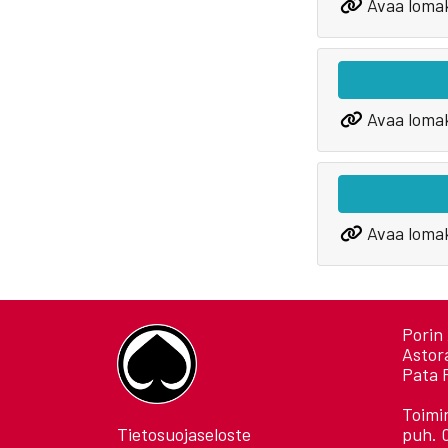
Avaa loma
Avaa loma
Avaa loma
Porin 
Astor
Pata 
Toimi
Tietosuojaseloste
puh. 