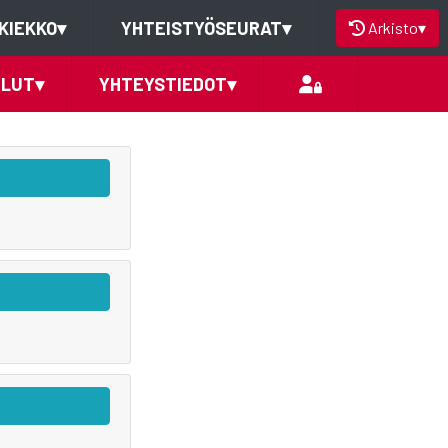
KIEKKO
▾
YHTEISTYÖSEURAT
▾
Arkisto
▾
ELUT
▾
YHTEYSTIEDOT
▾