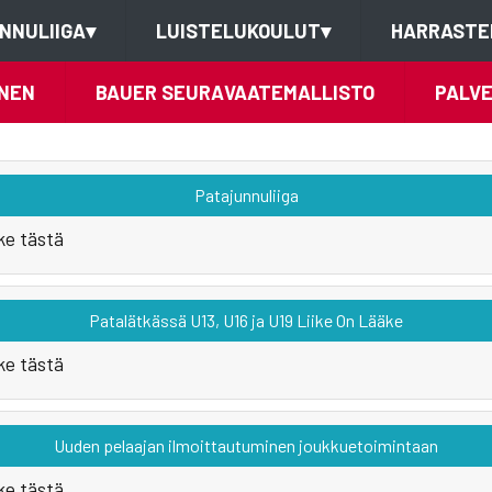
NNULIIGA
▾
LUISTELUKOULUT
▾
HARRASTE
NEN
BAUER SEURAVAATEMALLISTO
PALV
Patajunnuliiga
ke tästä
Patalätkässä U13, U16 ja U19 Liike On Lääke
ke tästä
Uuden pelaajan ilmoittautuminen joukkuetoimintaan
ke tästä