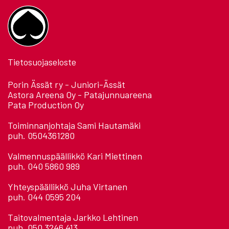
Tietosuojaseloste
Porin Ässät ry - Juniori-Ässät
Astora Areena Oy - Patajunnuareena
Pata Production Oy
Toiminnanjohtaja Sami Hautamäki
puh. 0504361280
Valmennuspäällikkö Kari Miettinen
puh. 040 5860 989
Yhteyspäällikkö Juha Virtanen
puh. 044 0595 204
Taitovalmentaja Jarkko Lehtinen
puh. 050 3246 413