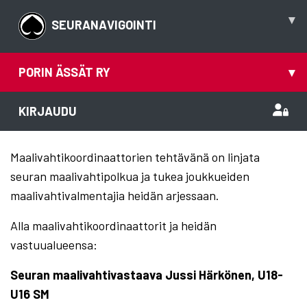
▾
SEURANAVIGOINTI
PORIN ÄSSÄT RY
▾
KIRJAUDU
Maalivahtikoordinaattorien tehtävänä on linjata
seuran maalivahtipolkua ja tukea joukkueiden
maalivahtivalmentajia heidän arjessaan.
Alla maalivahtikoordinaattorit ja heidän
vastuualueensa:
Seuran maalivahtivastaava
Jussi Härkönen, U18-
U16 SM