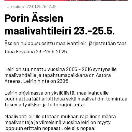
Julkaistu
:
22.01.2025
12.38
Porin Ässien
maalivahtileiri 23.-25.5.
Ässien huippusuosittu maalivahtileiri järjestetään taas
tänä keväänä 23.-25.5.2025.
Leiri on suunnattu vuosina 2006 - 2016 syntyneille
maalivahdeille ja tapahtumapaikkana on Astora
Areena. Leirin hinta on 239€.
Leirin ohjelmassa on yksilöllistä, maalivahdeille
suunnattua jääharjoittelua sekä maalivahdin toimintaa
tukevia fysiikka- ja taitoharjoitteita.
Maalivahtileirille otetaan mukaan rajallinen määrä
maalivahteja ja viimeisinä vuosina leiri on myyty
loppuun erittäin nopeasti, ole siis nopea!