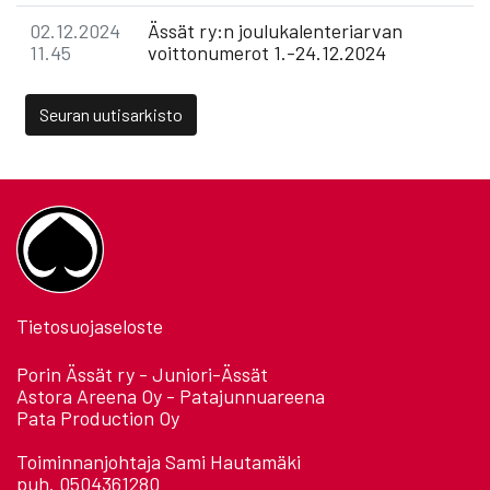
02.12.2024
Ässät ry:n joulukalenteriarvan
11.45
voittonumerot 1.-24.12.2024
Seuran uutisarkisto
Tietosuojaseloste
Porin Ässät ry - Juniori-Ässät
Astora Areena Oy - Patajunnuareena
Pata Production Oy
Toiminnanjohtaja Sami Hautamäki
puh. 0504361280