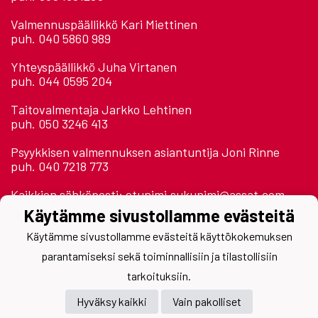
Valmennuspäällikkö Kari Miettinen
puh. 040 5860 989
Yhteyspäällikkö Juha Virtanen
puh. 044 0595 204
Taitovalmentaja Jarkko Lehtinen
puh. 050 3246 413
Psyykkisen valmennuksen asiantuntija Joni Rinne
puh. 040 7218 773
Kaikkien sähköposti: etunimi.sukunimi@assat.com
Käytämme sivustollamme evästeitä
Astora Areena 2. krs.
Käytämme sivustollamme evästeitä käyttökokemuksen
Jäähallinpolku
28500 Pori
parantamiseksi sekä toiminnallisiin ja tilastollisiin
tarkoituksiin.
Hyväksy kaikki
Vain pakolliset