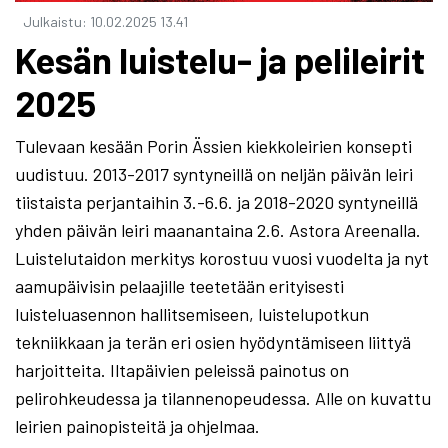
Julkaistu
:
10.02.2025
13.41
Kesän luistelu- ja pelileirit
2025
Tulevaan kesään Porin Ässien kiekkoleirien konsepti
uudistuu. 2013-2017 syntyneillä on neljän päivän leiri
tiistaista perjantaihin 3.-6.6. ja 2018-2020 syntyneillä
yhden päivän leiri maanantaina 2.6. Astora Areenalla.
Luistelutaidon merkitys korostuu vuosi vuodelta ja nyt
aamupäivisin pelaajille teetetään erityisesti
luisteluasennon hallitsemiseen, luistelupotkun
tekniikkaan ja terän eri osien hyödyntämiseen liittyä
harjoitteita. Iltapäivien peleissä painotus on
pelirohkeudessa ja tilannenopeudessa. Alle on kuvattu
leirien painopisteitä ja ohjelmaa.