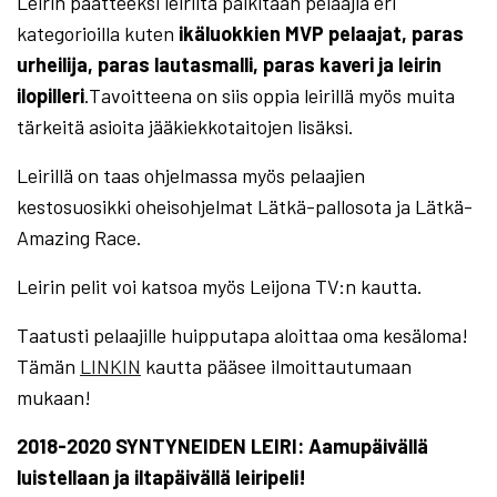
Leirin päätteeksi leiriltä palkitaan pelaajia eri
kategorioilla kuten
ikäluokkien MVP pelaajat, paras
urheilija, paras lautasmalli, paras kaveri ja leirin
ilopilleri
.Tavoitteena on siis oppia leirillä myös muita
tärkeitä asioita jääkiekkotaitojen lisäksi.
Leirillä on taas ohjelmassa myös pelaajien
kestosuosikki oheisohjelmat Lätkä-pallosota ja Lätkä-
Amazing Race.
Leirin pelit voi katsoa myös Leijona TV:n kautta.
Taatusti pelaajille huipputapa aloittaa oma kesäloma!
Tämän
LINKIN
kautta pääsee ilmoittautumaan
mukaan!
2018-2020 SYNTYNEIDEN LEIRI: Aamupäivällä
luistellaan ja iltapäivällä leiripeli!