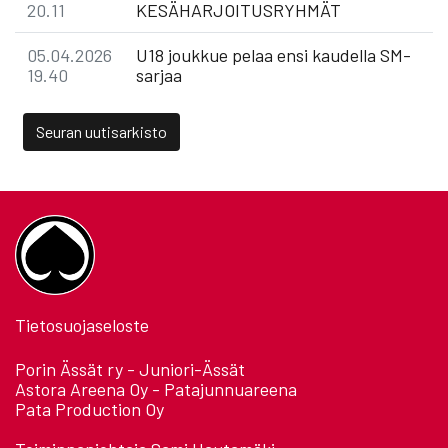
20.11
KESÄHARJOITUSRYHMÄT
05.04.2026
U18 joukkue pelaa ensi kaudella SM-
19.40
sarjaa
Seuran uutisarkisto
Tietosuojaseloste
Porin Ässät ry - Juniori-Ässät
Astora Areena Oy - Patajunnuareena
Pata Production Oy