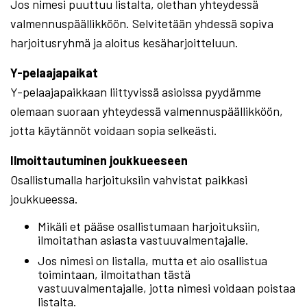
Jos nimesi puuttuu listalta, olethan yhteydessä
valmennuspäällikköön. Selvitetään yhdessä sopiva
harjoitusryhmä ja aloitus kesäharjoitteluun.
Y-pelaajapaikat
Y-pelaajapaikkaan liittyvissä asioissa pyydämme
olemaan suoraan yhteydessä valmennuspäällikköön,
jotta käytännöt voidaan sopia selkeästi.
Ilmoittautuminen joukkueeseen
Osallistumalla harjoituksiin vahvistat paikkasi
joukkueessa.
Mikäli et pääse osallistumaan harjoituksiin,
ilmoitathan asiasta vastuuvalmentajalle.
Jos nimesi on listalla, mutta et aio osallistua
toimintaan, ilmoitathan tästä
vastuuvalmentajalle, jotta nimesi voidaan poistaa
listalta.