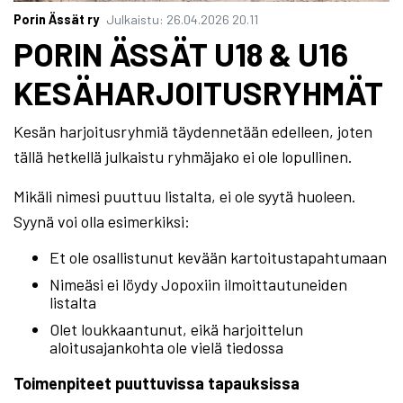
Porin Ässät ry
Julkaistu
:
26.04.2026
20.11
PORIN ÄSSÄT U18 & U16
KESÄHARJOITUSRYHMÄT
Kesän harjoitusryhmiä täydennetään edelleen, joten
tällä hetkellä julkaistu ryhmäjako ei ole lopullinen.
Mikäli nimesi puuttuu listalta, ei ole syytä huoleen.
Syynä voi olla esimerkiksi:
Et ole osallistunut kevään kartoitustapahtumaan
Nimeäsi ei löydy Jopoxiin ilmoittautuneiden
listalta
Olet loukkaantunut, eikä harjoittelun
aloitusajankohta ole vielä tiedossa
Toimenpiteet puuttuvissa tapauksissa