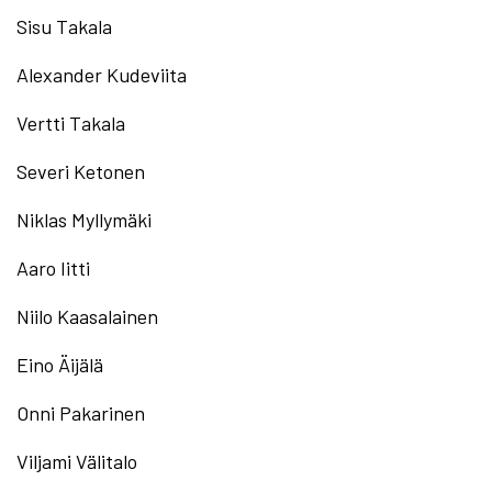
Sisu Takala
Alexander Kudeviita
Vertti Takala
Severi Ketonen
Niklas Myllymäki
Aaro Iitti
Niilo Kaasalainen
Eino Äijälä
Onni Pakarinen
Viljami Välitalo