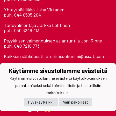
Yhteyspäällikkö Juha Virtanen
puh. 044 0595 204
Taitovalmentaja Jarkko Lehtinen
puh. 050 3246 413
Psyykkisen valmennuksen asiantuntija Joni Rinne
puh. 040 7218 773
Kaikkien sähköposti: etunimi.sukunimi@assat.com
Astora Areena 2. krs.
Käytämme sivustollamme evästeitä
Jäähallinpolku
28500 Pori
Käytämme sivustollamme evästeitä käyttökokemuksen
parantamiseksi sekä toiminnallisiin ja tilastollisiin
tarkoituksiin.
Hyväksy kaikki
Vain pakolliset
Powered by