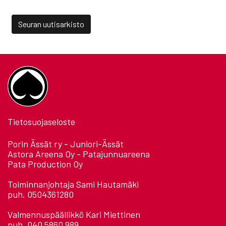
Seuran uutisarkisto
Tietosuojaseloste
Porin Ässät ry - Juniori-Ässät
Astora Areena Oy - Patajunnuareena
Pata Production Oy
Toiminnanjohtaja Sami Hautamäki
puh. 0504361280
Valmennuspäällikkö Kari Miettinen
puh. 040 5860 989