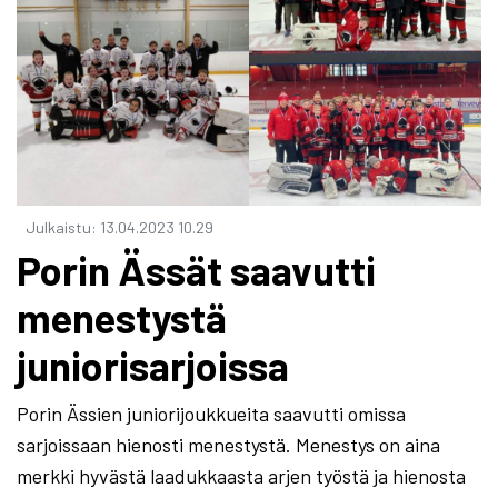
Julkaistu
:
13.04.2023
10.29
Porin Ässät saavutti
menestystä
juniorisarjoissa
Porin Ässien juniorijoukkueita saavutti omissa
sarjoissaan hienosti menestystä. Menestys on aina
merkki hyvästä laadukkaasta arjen työstä ja hienosta