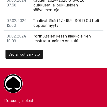
01.03.2024
Kauden 2024-2025 U16-U20
07.58
joukkueet ja joukkueiden
päävalmentajat
07.02.2024
Maalivahtileiri 17.-19.5. SOLD OUT eli
12.00
loppuunmyyty
01.02.2024
Porin Ässien kesän kiekkoleirien
10.09
ilmoittautuminen on auki
Seuran uutisarkisto
Tietosuojaseloste