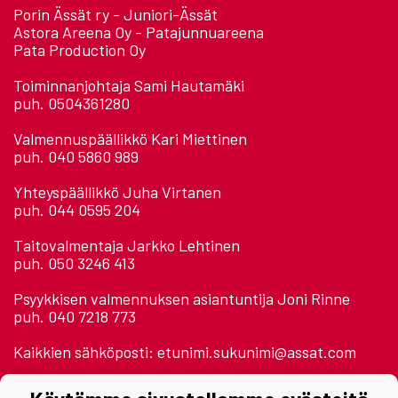
Porin Ässät ry - Juniori-Ässät
Astora Areena Oy - Patajunnuareena
Pata Production Oy
Toiminnanjohtaja Sami Hautamäki
puh. 0504361280
Valmennuspäällikkö Kari Miettinen
puh. 040 5860 989
Yhteyspäällikkö Juha Virtanen
puh. 044 0595 204
Taitovalmentaja Jarkko Lehtinen
puh. 050 3246 413
Psyykkisen valmennuksen asiantuntija Joni Rinne
puh. 040 7218 773
Kaikkien sähköposti: etunimi.sukunimi@assat.com
Astora Areena 2. krs.