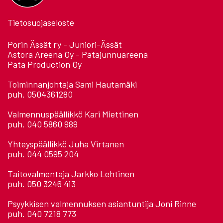
Tietosuojaseloste
Porin Ässät ry - Juniori-Ässät
Astora Areena Oy - Patajunnuareena
Pata Production Oy
Toiminnanjohtaja Sami Hautamäki
puh. 0504361280
Valmennuspäällikkö Kari Miettinen
puh. 040 5860 989
Yhteyspäällikkö Juha Virtanen
puh. 044 0595 204
Taitovalmentaja Jarkko Lehtinen
puh. 050 3246 413
Psyykkisen valmennuksen asiantuntija Joni Rinne
puh. 040 7218 773