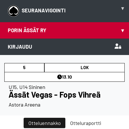
▾
SEURANAVIGOINTI
PORIN ÄSSÄT RY
▾
KIRJAUDU
5
LOK
13.10
U15
,
U14 Sininen
Ässät Vegas - Fops Vihreä
Astora Areena
Otteluennakko
Otteluraportti