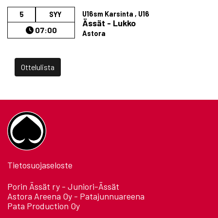
U16sm Karsinta , U16
5
SYY
Ässät - Lukko
07:00
Astora
Ottelulista
Tietosuojaseloste
Porin Ässät ry - Juniori-Ässät
Astora Areena Oy - Patajunnuareena
Pata Production Oy