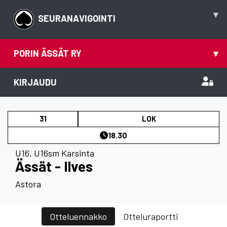
▾
SEURANAVIGOINTI
PORIN ÄSSÄT RY
▾
KIRJAUDU
31
LOK
18.30
U16
,
U16sm Karsinta
Ässät - Ilves
Astora
Otteluennakko
Otteluraportti