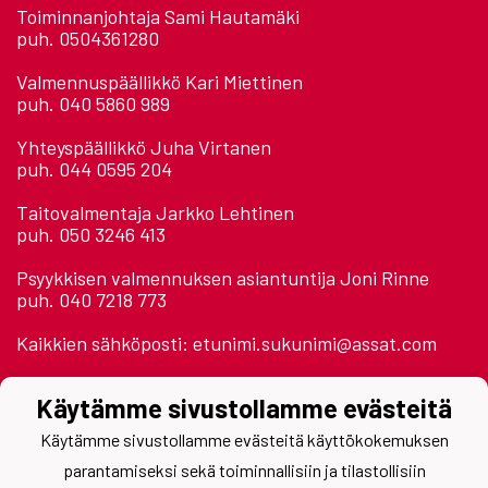
Toiminnanjohtaja Sami Hautamäki
puh. 0504361280
Valmennuspäällikkö Kari Miettinen
puh. 040 5860 989
Yhteyspäällikkö Juha Virtanen
puh. 044 0595 204
Taitovalmentaja Jarkko Lehtinen
puh. 050 3246 413
Psyykkisen valmennuksen asiantuntija Joni Rinne
puh. 040 7218 773
Kaikkien sähköposti: etunimi.sukunimi@assat.com
Astora Areena 2. krs.
Käytämme sivustollamme evästeitä
Jäähallinpolku
28500 Pori
Käytämme sivustollamme evästeitä käyttökokemuksen
parantamiseksi sekä toiminnallisiin ja tilastollisiin