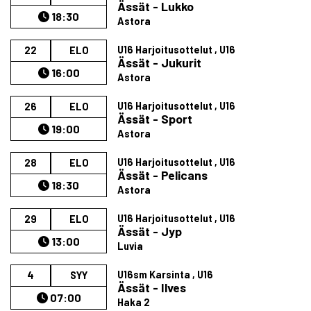
Ässät - Lukko
18:30
Astora
U16 Harjoitusottelut , U16
22
ELO
Ässät - Jukurit
16:00
Astora
U16 Harjoitusottelut , U16
26
ELO
Ässät - Sport
19:00
Astora
U16 Harjoitusottelut , U16
28
ELO
Ässät - Pelicans
18:30
Astora
U16 Harjoitusottelut , U16
29
ELO
Ässät - Jyp
13:00
Luvia
U16sm Karsinta , U16
4
SYY
Ässät - Ilves
07:00
Haka 2