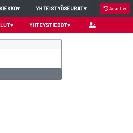
KIEKKO
▾
YHTEISTYÖSEURAT
▾
Arkisto
▾
ELUT
▾
YHTEYSTIEDOT
▾