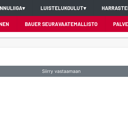
NNULIIGA
▾
LUISTELUKOULUT
▾
HARRASTE
NEN
BAUER SEURAVAATEMALLISTO
PALV