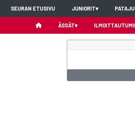
SEURAN ETUSIVU
JUNIORIT
▾
PATAJU
ÄSSÄT
▾
ILMOITTAUTUMI