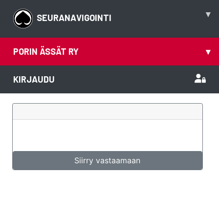
▾
SEURANAVIGOINTI
PORIN ÄSSÄT RY
▾
KIRJAUDU