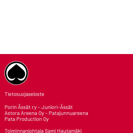
Tietosuojaseloste
Porin Ässät ry - Juniori-Ässät
Astora Areena Oy - Patajunnuareena
Pata Production Oy
Toiminnanjohtaja Sami Hautamäki