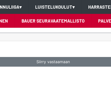
NNULIIGA
▾
LUISTELUKOULUT
▾
HARRASTE
NEN
BAUER SEURAVAATEMALLISTO
PALV