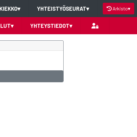
KIEKKO
▾
YHTEISTYÖSEURAT
▾
Arkisto
▾
ELUT
▾
YHTEYSTIEDOT
▾