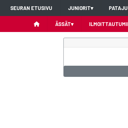
SEURAN ETUSIVU
JUNIORIT
▾
PATAJU
ÄSSÄT
▾
ILMOITTAUTUMI