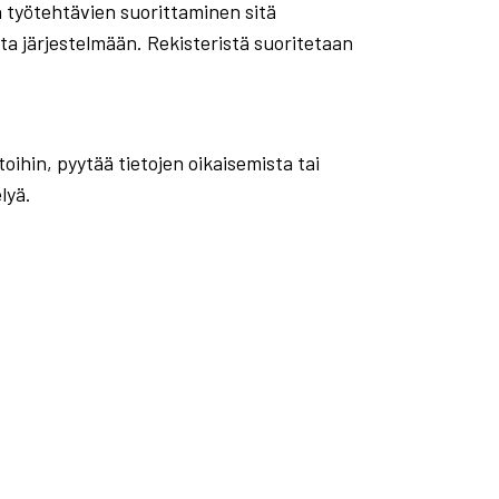
en työtehtävien suorittaminen sitä
ta järjestelmään. Rekisteristä suoritetaan
oihin, pyytää tietojen oikaisemista tai
lyä.
: