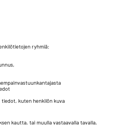
enkilötietojen ryhmiä:
tunnus,
anhempainvastuunkantajasta
iedot
t tiedot, kuten henkilön kuva
ksen kautta, tai muulla vastaavalla tavalla,