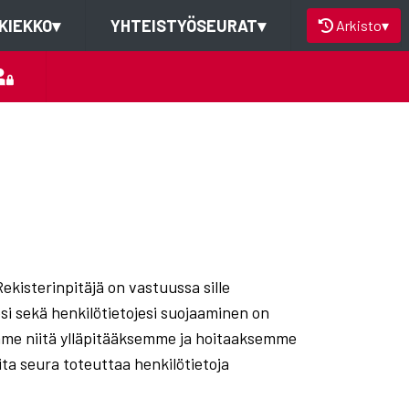
KIEKKO
▾
YHTEISTYÖSEURAT
▾
Arkisto
▾
Rekisterinpitäjä on vastuussa sille
esi sekä henkilötietojesi suojaaminen on
emme niitä ylläpitääksemme ja hoitaaksemme
ita seura toteuttaa henkilötietoja