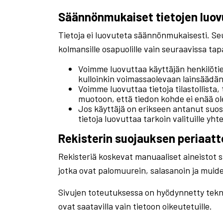
Säännönmukaiset tietojen luo
Tietoja ei luovuteta säännönmukaisesti. Seur
kolmansille osapuolille vain seuraavissa ta
Voimme luovuttaa käyttäjän henkilötie
kulloinkin voimassaolevaan lainsäädän
Voimme luovuttaa tietoja tilastollista, 
muotoon, että tiedon kohde ei enää ole
Jos käyttäjä on erikseen antanut su
tietoja luovuttaa tarkoin valituille yh
Rekisterin suojauksen periaatt
Rekisteriä koskevat manuaaliset aineistot säi
jotka ovat palomuurein, salasanoin ja muide
Sivujen toteutuksessa on hyödynnetty teknist
ovat saatavilla vain tietoon oikeutetuille.