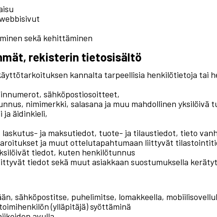
aisu
 webbisivut
aminen sekä kehittäminen
hmät, rekisterin tietosisältö
äyttötarkoituksen kannalta tarpeellisia henkilötietoja tai h
elinnumerot, sähköpostiosoitteet,
tunnus, nimimerkki, salasana ja muu mahdollinen yksilöivä 
ja äidinkieli,
 laskutus- ja maksutiedot, tuote- ja tilaustiedot, tieto v
 varoitukset ja muut ottelutapahtumaan liittyvät tilastointit
ksilöivät tiedot, kuten henkilötunnus
liittyvät tiedot sekä muut asiakkaan suostumuksella keräty
ään, sähköpostitse, puhelimitse, lomakkeella, mobiilisovellu
 toimihenkilön (ylläpitäjä) syöttäminä
iikoiden avulla