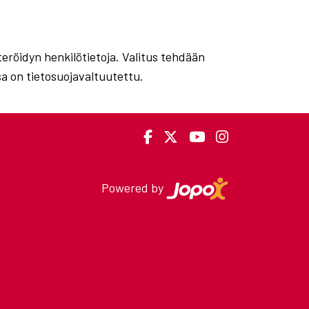
steröidyn henkilötietoja. Valitus tehdään
sa on tietosuojavaltuutettu.
Powered by