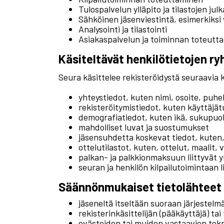
Tulospalvelun ylläpito ja tilastojen julk
Sähköinen jäsenviestintä, esimerkiksi
Analysointi ja tilastointi
Asiakaspalvelun ja toiminnan toteutt
Käsiteltävät henkilötietojen ry
Seura käsittelee rekisteröidystä seuraavia k
yhteystiedot, kuten nimi, osoite, puh
rekisteröitymistiedot, kuten käyttäjä
demografiatiedot, kuten ikä, sukupuoli 
mahdolliset luvat ja suostumukset
jäsensuhdetta koskevat tiedot, kuten,
ottelutilastot, kuten, ottelut, maalit,
palkan- ja palkkionmaksuun liittyvät y
seuran ja henkilön kilpailutoimintaan 
Säännönmukaiset tietolähteet
jäseneltä itseltään suoraan järjestelm
rekisterinkäsittelijän (pääkäyttäjä) tai
evästeiden tai muiden vastaavien tekn