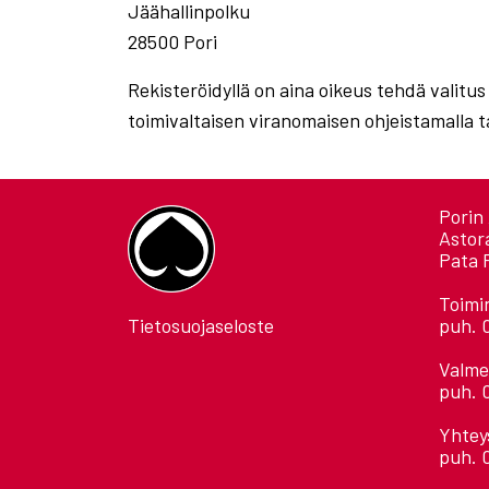
Jäähallinpolku
28500 Pori
Rekisteröidyllä on aina oikeus tehdä valitus
toimivaltaisen viranomaisen ohjeistamalla t
Porin 
Astor
Pata 
Toimi
Tietosuojaseloste
puh. 
Valme
puh. 
Yhtey
puh. 