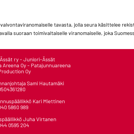
 valvontaviranomaiselle tavasta, jolla seura käsittelee reki
avalla suoraan toimivaltaiselle viranomaiselle, joka Suomes
Ässät ry - Juniori-Ässät
a Areena Oy - Patajunnuareena
Production Oy
nnanjohtaja Sami Hautamäki
0504361280
nnuspäällikkö Kari Miettinen
040 5860 989
späällikkö Juha Virtanen
044 0595 204