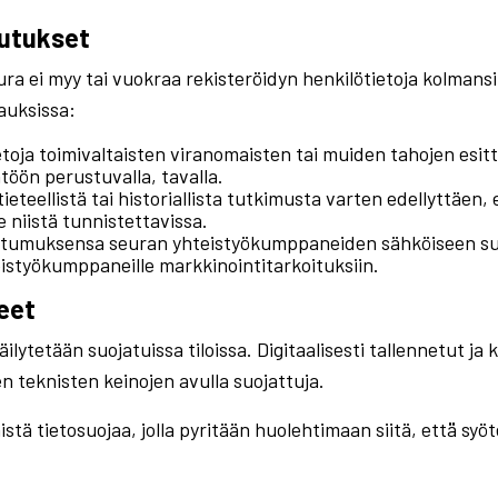
vutukset
a ei myy tai vuokraa rekisteröidyn henkilötietoja kolmansil
pauksissa:
toja toimivaltaisten viranomaisten tai muiden tahojen esit
töön perustuvalla, tavalla.
tieteellistä tai historiallista tutkimusta varten edellyttäen
 niistä tunnistettavissa.
ostumuksensa seuran yhteistyökumppaneiden sähköiseen suo
teistyökumppaneille markkinointitarkoituksiin.
eet
lytetään suojatuissa tiloissa. Digitaalisesti tallennetut ja 
n teknisten keinojen avulla suojattuja.
ä tietosuojaa, jolla pyritään huolehtimaan siitä, että̈ sy