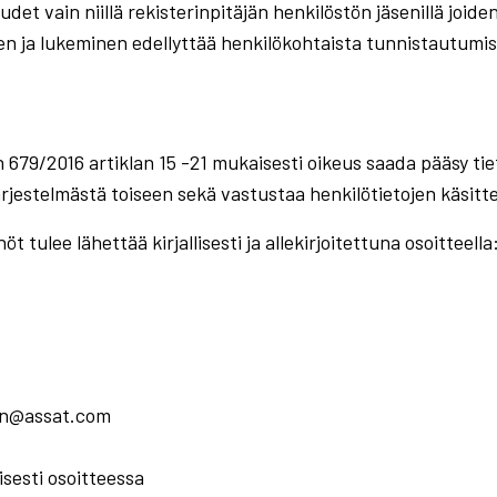
udet vain niillä rekisterinpitäjän henkilöstön jäsenillä joid
en ja lukeminen edellyttää henkilökohtaista tunnistautumis
679/2016 artiklan 15 -21 mukaisesti oikeus saada pääsy tiet
 järjestelmästä toiseen sekä vastustaa henkilötietojen käsitte
t tulee lähettää kirjallisesti ja allekirjoitettuna osoitteella
nen@assat.com
sesti osoitteessa