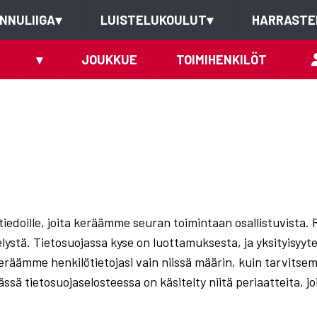
NNULIIGA
▾
LUISTELUKOULUT
▾
HARRASTE
▾
JOUKKUE
TOIMIHENKILÖT
ötiedoille, joita keräämme seuran toimintaan osallistuvista. 
elystä. Tietosuojassa kyse on luottamuksesta, ja yksityisyyt
keräämme henkilötietojasi vain niissä määrin, kuin tarvits
ssä tietosuojaselosteessa on käsitelty niitä periaatteita, jo