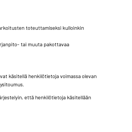
arkoitusten toteuttamiseksi kulloinkin
irjanpito- tai muuta pakottavaa
vat käsitellä henkilötietoja voimassa olevan
lysitoumus.
jestelyin, että henkilötietoja käsitellään