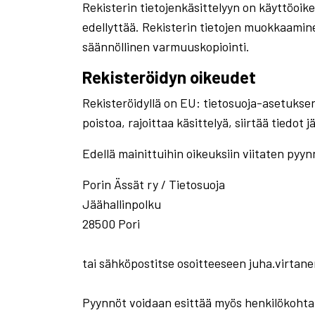
Rekisterin tietojenkäsittelyyn on käyttöoike
edellyttää. Rekisterin tietojen muokkaamin
säännöllinen varmuuskopiointi.
Rekisteröidyn oikeudet
Rekisteröidyllä on EU: tietosuoja-asetuksen 
poistoa, rajoittaa käsittelyä, siirtää tiedot
Edellä mainittuihin oikeuksiin viitaten pyynnö
Porin Ässät ry / Tietosuoja
Jäähallinpolku
28500 Pori
tai sähköpostitse osoitteeseen juha.virta
Pyynnöt voidaan esittää myös henkilökohtai