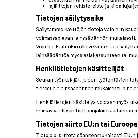
lajiliittojen rekistereistä ja kilpailujärj
Tietojen säilytysaika
Säilytämme käyttäjän tietoja vain niin kaua
voimassaolevan lainsäädännön mukaisesti.
Voimme kuitenkin olla velvoitettuja säilyt
lainsäädäntöä myös asiakassuhteen tai muu
Henkilötietojen käsittelijät
Seuran työntekijät, joiden työtehtävien tot
tietosuojalainsäädännön mukaisesti ja heidä
Henkilötietojen käsittelyä voidaan myös ulko
voimassa olevan tietosuojalainsäädännön m
Tietojen siirto EU:n tai Euroop
Tietoja ei siirretä säännönmukaisesti EU:n 