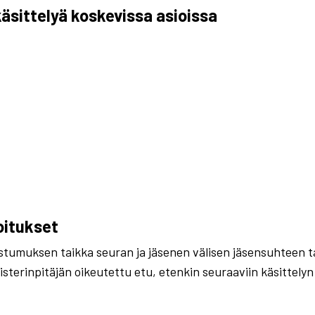
äsittelyä koskevissa asioissa
oitukset
ostumuksen taikka seuran ja jäsenen välisen jäsensuhteen t
isterinpitäjän oikeutettu etu, etenkin seuraaviin käsittelyn