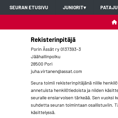
SEURAN ETUSIVU
JUNIORIT
▾
PATAJU
Rekisterinpitäjä
Porin Ässät ry 0137393-3
Jäähallinpolku
28500 Pori
juha.virtanen@assat.com
Seura toimii rekisterinpitäjänä niille henkil
annetuista henkilötiedoista ja niiden käsitt
seuralle ensiarvoisen tärkeää. Sen vuoksi 
suhdetta seuran toimintaan osallistuviin. Tä
käsittelyssä.