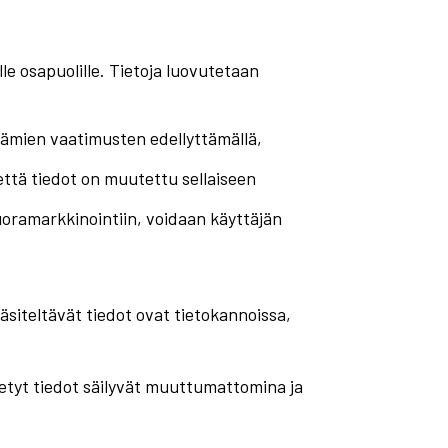
le osapuolille. Tietoja luovutetaan
tämien vaatimusten edellyttämällä,
, että tiedot on muutettu sellaiseen
ramarkkinointiin, voidaan käyttäjän
käsiteltävät tiedot ovat tietokannoissa,
ötetyt tiedot säilyvät muuttumattomina ja