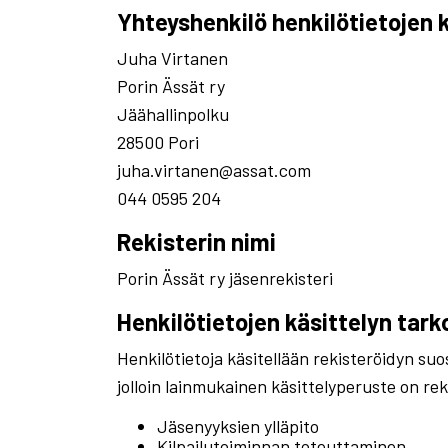
Yhteyshenkilö henkilötietojen k
Juha Virtanen
Porin Ässät ry
Jäähallinpolku
28500 Pori
juha.virtanen@assat.com
044 0595 204
Rekisterin nimi
Porin Ässät ry jäsenrekisteri
Henkilötietojen käsittelyn tark
Henkilötietoja käsitellään rekisteröidyn su
jolloin lainmukainen käsittelyperuste on rek
Jäsenyyksien ylläpito
Kilpailutoiminnan toteuttaminen