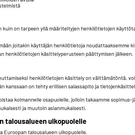
estelmistä
n kuin on tarpeen yllä määriteltyjen henkilötietojen käyttöt
tämään joitakin käyttäjän henkilötietoja noudattaaksemme k
n henkilötietojen käsittelyperusteen päättymisen jälkeen.
euttamiseksi henkilötietojen käsittely on välttämätöntä, voi
n kanssaan on tehty erillisen salassapito ja tietojenkäsitte
istaa kolmannelle osapuolelle, jolloin takaamme sopimus-jär
ukaisesti ja muutoin asianmukaisesti.
an talousalueen ulkopuolelle
ja Euroopan talousalueen ulkopuolelle.