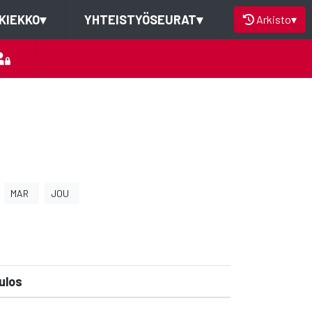
KIEKKO
▾
YHTEISTYÖSEURAT
▾
Arkisto
▾
MAR
JOU
ulos