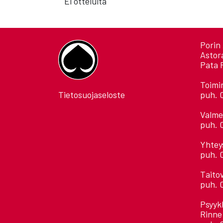
Ei otteluita
Porin 
Astor
Pata 
Toimi
Tietosuojaseloste
puh. 
Valme
puh. 
Yhtey
puh. 
Taito
puh. 
Psyyk
Rinne