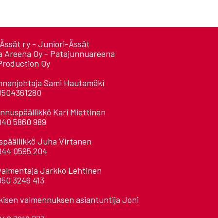
Ässät ry - Juniori-Ässät
a Areena Oy - Patajunnuareena
Production Oy
nnanjohtaja Sami Hautamäki
0504361280
nnuspäällikkö Kari Miettinen
040 5860 989
späällikkö Juha Virtanen
044 0595 204
valmentaja Jarkko Lehtinen
050 3246 413
kisen valmennuksen asiantuntija Joni