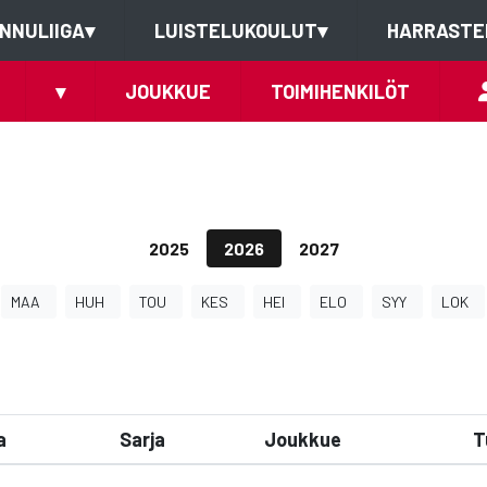
NNULIIGA
▾
LUISTELUKOULUT
▾
HARRASTE
▾
JOUKKUE
TOIMIHENKILÖT
2025
2026
2027
MAA
HUH
TOU
KES
HEI
ELO
SYY
LOK
a
Sarja
Joukkue
T