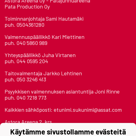
Astora Areena Oy - Patajunnuareena
Pata Production Oy
Toiminnanjohtaja Sami Hautamäki
puh. 0504361280
Valmennuspäällikkö Kari Miettinen
puh. 040 5860 989
Yhteyspäällikkö Juha Virtanen
puh. 044 0595 204
Taitovalmentaja Jarkko Lehtinen
puh. 050 3246 413
Psyykkisen valmennuksen asiantuntija Joni Rinne
puh. 040 7218 773
Kaikkien sähköposti: etunimi.sukunimi@assat.com
Astora Areena 2. krs.
Jäähallinpolku
Käytämme sivustollamme evästeitä
28500 Pori