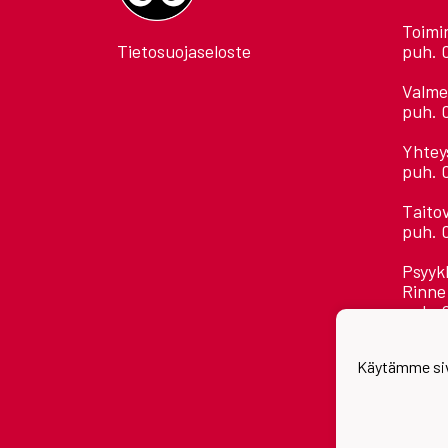
Toimi
Tietosuojaseloste
puh. 
Valme
puh. 
Yhtey
puh. 
Taito
puh. 
Psyyk
Rinne
puh. 
Kaikk
Käytämme siv
etuni
Astora
Jääha