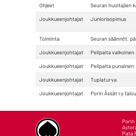
Ohjeet
Seuran huoltajien kä
Joukkueenjohtajat
Juniorisopimus
Toiminta
Seuran säännöt, päi
Joukkueenjohtajat
Pelipaita valkoinen
Joukkueenjohtajat
Pelipaita punainen
Joukkueenjohtajat
Tuplaturva
Joukkueenjohtajat
Porin Ässät ry talo
Porin 
Astor
Pata 