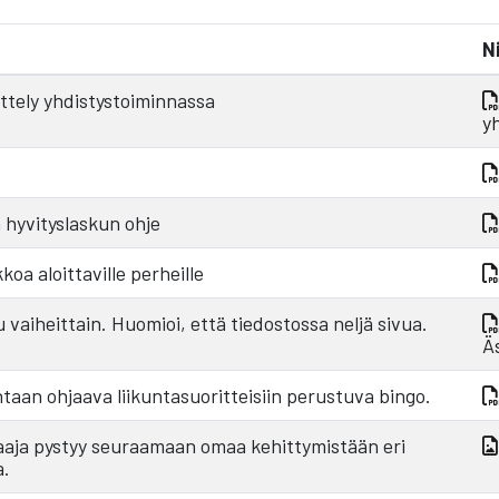
N
ittely yhdistystoiminnassa
y
 hyvityslaskun ohje
oa aloittaville perheille
 vaiheittain. Huomioi, että tiedostossa neljä sivua.
Ä
taan ohjaava liikuntasuoritteisiin perustuva bingo.
elaaja pystyy seuraamaan omaa kehittymistään eri
a.