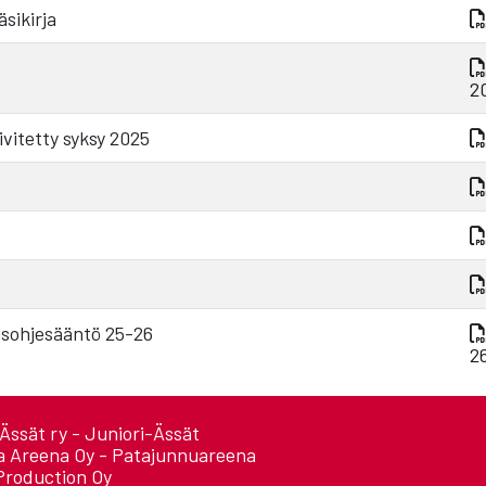
sikirja
2
vitetty syksy 2025
usohjesääntö 25-26
2
Ässät ry - Juniori-Ässät
a Areena Oy - Patajunnuareena
Production Oy