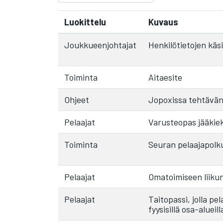
Luokittelu
Kuvaus
Joukkueenjohtajat
Henkilötietojen käs
Toiminta
Aitaesite
Ohjeet
Jopoxissa tehtävän
Pelaajat
Varusteopas jääkiekk
Toiminta
Seuran pelaajapolku
Pelaajat
Omatoimiseen liikun
Pelaajat
Taitopassi, jolla p
fyysisillä osa-alueill