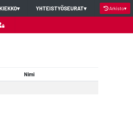
KIEKKO
▾
YHTEISTYÖSEURAT
▾
Arkisto
▾
Nimi