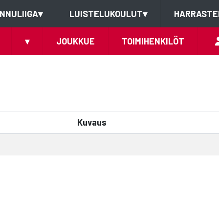
NNULIIGA
▾
LUISTELUKOULUT
▾
HARRASTE
▾
JOUKKUE
TOIMIHENKILÖT
Kuvaus