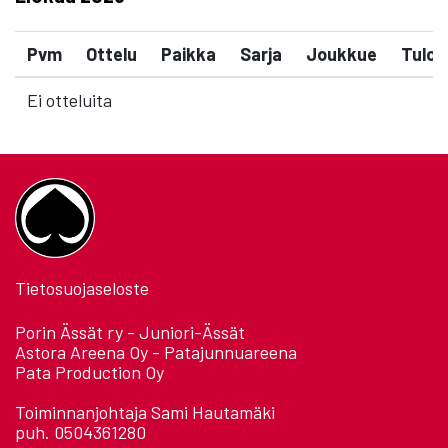
Pvm
Ottelu
Paikka
Sarja
Joukkue
Tulos
Ei otteluita
Tietosuojaseloste
Porin Ässät ry - Juniori-Ässät
Astora Areena Oy - Patajunnuareena
Pata Production Oy
Toiminnanjohtaja Sami Hautamäki
puh. 0504361280