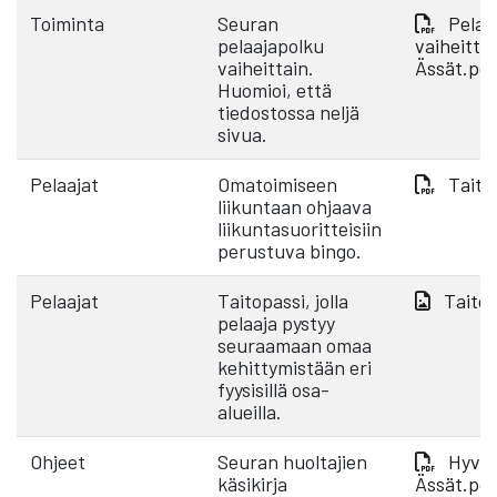
Toiminta
Seuran
Pelaa
pelaajapolku
vaiheittai
vaiheittain.
Ässät.pd
Huomioi, että
tiedostossa neljä
sivua.
Pelaajat
Omatoimiseen
Taito
liikuntaan ohjaava
liikuntasuoritteisiin
perustuva bingo.
Pelaajat
Taitopassi, jolla
Taitop
pelaaja pystyy
seuraamaan omaa
kehittymistään eri
fyysisillä osa-
alueilla.
Ohjeet
Seuran huoltajien
Hyvä 
käsikirja
Ässät.pd