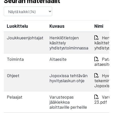
Seuran materiaalit
Luokittelu
Kuvaus
Nimi
Joukkueenjohtajat
Henkilötietojen
Henki
käsittely
käsittely
yhdistystoiminnassa
yhdistyst
Toiminta
Aitaesite
Pata 
aitaesite
Ohjeet
Jopoxissa tehtävän
Hyvit
hyvityslaskun ohje
tekemine
Jopoxiss
Pelaajat
Varusteopas
Varus
jääkiekkoa
23.pdf
aloittaville perheille