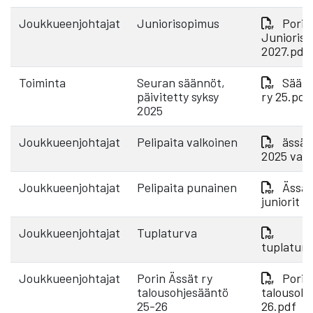
Joukkueenjohtajat
Juniorisopimus
Porin
Junioris
2027.pdf
Toiminta
Seuran säännöt,
Säänn
päivitetty syksy
ry 25.pdf
2025
Joukkueenjohtajat
Pelipaita valkoinen
ässät 
2025 valk
Joukkueenjohtajat
Pelipaita punainen
Ässät
juniorit 
Joukkueenjohtajat
Tuplaturva
tuplatur
Joukkueenjohtajat
Porin Ässät ry
Porin
talousohjesääntö
talousohj
25-26
26.pdf