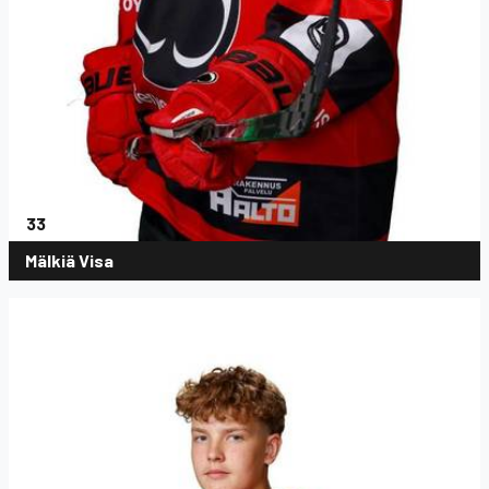
33
Mälkiä Visa