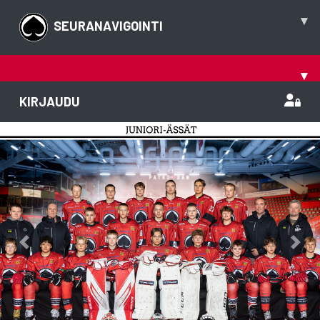
▾
SEURANAVIGOINTI
▾
KIRJAUDU
Previous
Nex