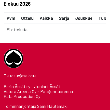
Elokuu
2026
Pvm
Ottelu
Paikka
Sarja
Joukkue
Tulos
Ei otteluita
Tietosuojaseloste
Porin Ässät ry - Juniori-Ässät
Astora Areena Oy - Patajunnuareena
Pata Production Oy
Toiminnanjohtaja Sami Hautamäki