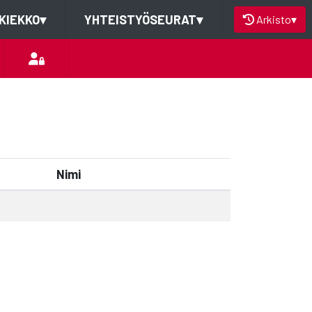
KIEKKO
▾
YHTEISTYÖSEURAT
▾
Arkisto
▾
Nimi