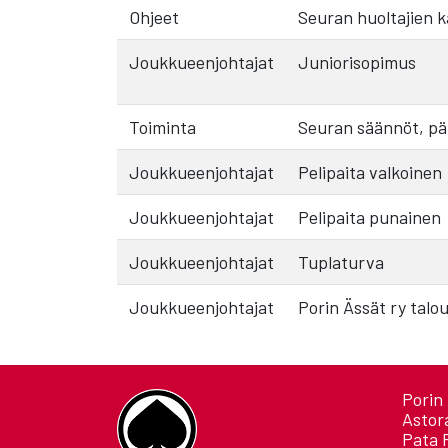
Ohjeet
Seuran huoltajien kä
Joukkueenjohtajat
Juniorisopimus
Toiminta
Seuran säännöt, päi
Joukkueenjohtajat
Pelipaita valkoinen
Joukkueenjohtajat
Pelipaita punainen
Joukkueenjohtajat
Tuplaturva
Joukkueenjohtajat
Porin Ässät ry talo
Porin 
Astor
Pata 