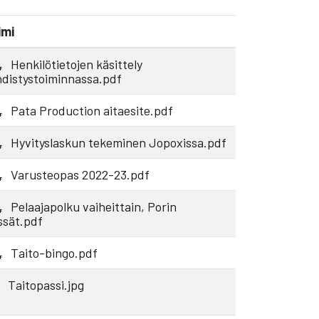
imi
Henkilötietojen käsittely
hdistystoiminnassa.pdf
Pata Production aitaesite.pdf
Hyvityslaskun tekeminen Jopoxissa.pdf
Varusteopas 2022-23.pdf
Pelaajapolku vaiheittain, Porin
ssät.pdf
Taito-bingo.pdf
Taitopassi.jpg