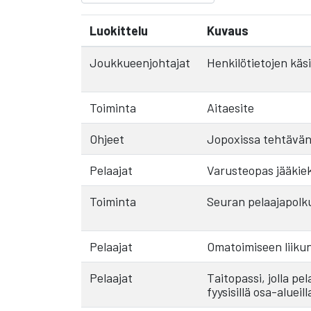
Luokittelu
Kuvaus
Joukkueenjohtajat
Henkilötietojen käs
Toiminta
Aitaesite
Ohjeet
Jopoxissa tehtävän
Pelaajat
Varusteopas jääkiekk
Toiminta
Seuran pelaajapolku
Pelaajat
Omatoimiseen liikun
Pelaajat
Taitopassi, jolla p
fyysisillä osa-alueill