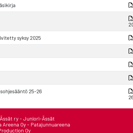
sikirja
2
vitetty syksy 2025
usohjesääntö 25-26
2
Ässät ry - Juniori-Ässät
a Areena Oy - Patajunnuareena
Production Oy