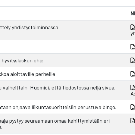
N
ittely yhdistystoiminnassa
y
 hyvityslaskun ohje
oa aloittaville perheille
 vaiheittain. Huomioi, että tiedostossa neljä sivua.
Ä
taan ohjaava liikuntasuoritteisiin perustuva bingo.
elaaja pystyy seuraamaan omaa kehittymistään eri
a.