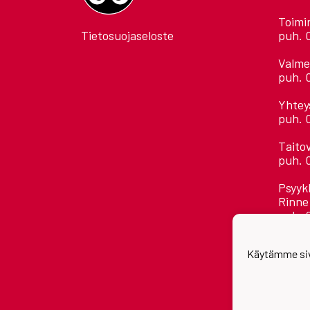
Toimi
Tietosuojaseloste
puh. 
Valme
puh. 
Yhtey
puh. 
Taito
puh. 
Psyyk
Rinne
puh. 
Kaikk
Käytämme siv
etuni
Astora
Jääha