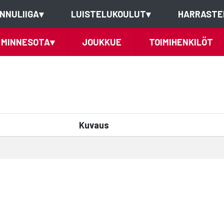
NNULIIGA
▾
LUISTELUKOULUT
▾
HARRASTE
MINNESOTA
▾
JOUKKUE
TOIMIHENKILÖT
Kuvaus