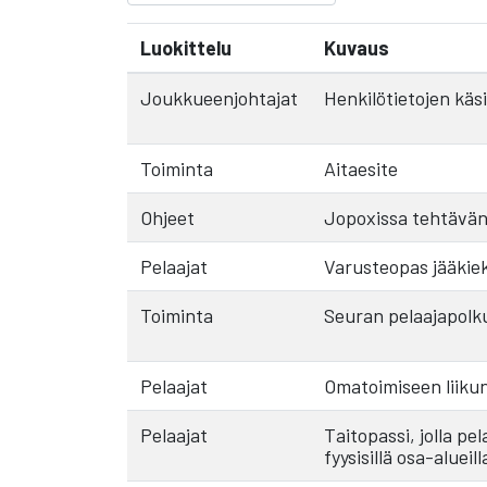
Luokittelu
Kuvaus
Joukkueenjohtajat
Henkilötietojen käs
Toiminta
Aitaesite
Ohjeet
Jopoxissa tehtävän
Pelaajat
Varusteopas jääkiekk
Toiminta
Seuran pelaajapolku
Pelaajat
Omatoimiseen liikun
Pelaajat
Taitopassi, jolla p
fyysisillä osa-alueill