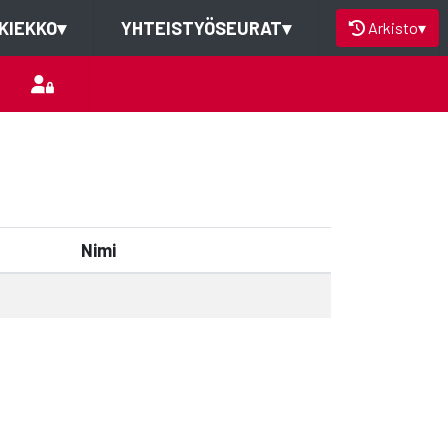
KIEKKO
▾
YHTEISTYÖSEURAT
▾
Arkisto
▾
Nimi