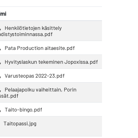
imi
Henkilötietojen käsittely
hdistystoiminnassa.pdf
Pata Production aitaesite.pdf
Hyvityslaskun tekeminen Jopoxissa.pdf
Varusteopas 2022-23.pdf
Pelaajapolku vaiheittain, Porin
ssät.pdf
Taito-bingo.pdf
Taitopassi.jpg