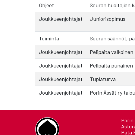
Ohjeet
Seuran huoltajien kä
Joukkueenjohtajat
Juniorisopimus
Toiminta
Seuran säännöt, päi
Joukkueenjohtajat
Pelipaita valkoinen
Joukkueenjohtajat
Pelipaita punainen
Joukkueenjohtajat
Tuplaturva
Joukkueenjohtajat
Porin Ässät ry talo
Porin 
Astor
Pata 