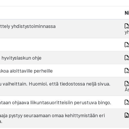
N
ittely yhdistystoiminnassa
y
 hyvityslaskun ohje
oa aloittaville perheille
 vaiheittain. Huomioi, että tiedostossa neljä sivua.
Ä
taan ohjaava liikuntasuoritteisiin perustuva bingo.
elaaja pystyy seuraamaan omaa kehittymistään eri
a.