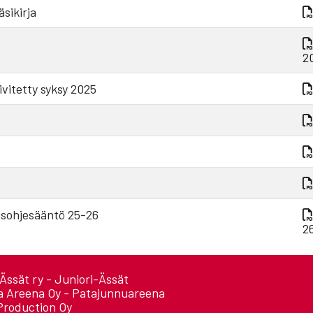
sikirja
2
vitetty syksy 2025
usohjesääntö 25-26
2
Ässät ry - Juniori-Ässät
a Areena Oy - Patajunnuareena
Production Oy