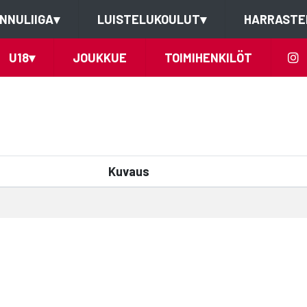
NNULIIGA
▾
LUISTELUKOULUT
▾
HARRASTE
U18
▾
JOUKKUE
TOIMIHENKILÖT
Kuvaus