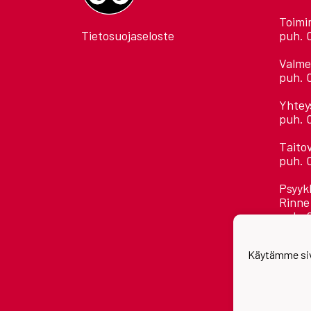
Toimi
Tietosuojaseloste
puh. 
Valme
puh. 
Yhtey
puh. 
Taito
puh. 
Psyyk
Rinne
puh. 
Kaikk
Käytämme siv
etuni
Astora
Jääha