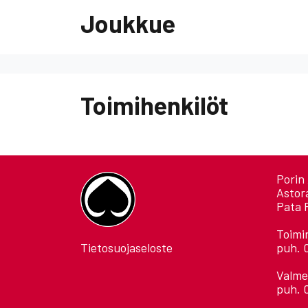
Joukkue
Toimihenkilöt
Porin 
Astor
Pata 
Toimi
Tietosuojaseloste
puh. 
Valme
puh. 