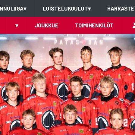
NNULIIGA
▾
LUISTELUKOULUT
▾
HARRASTE
▾
JOUKKUE
TOIMIHENKILÖT