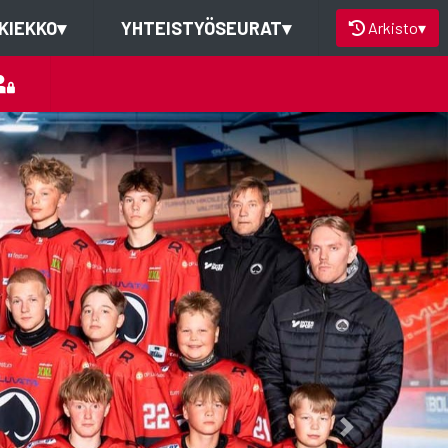
KIEKKO
▾
YHTEISTYÖSEURAT
▾
Arkisto
▾
Next