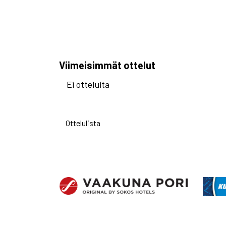
Viimeisimmät ottelut
Ei otteluita
Ottelulista