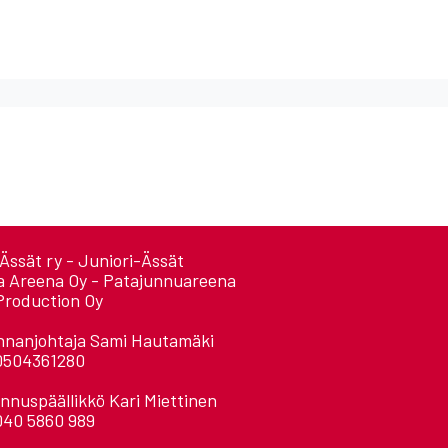
Ässät ry - Juniori-Ässät
a Areena Oy - Patajunnuareena
Production Oy
nnanjohtaja Sami Hautamäki
0504361280
nnuspäällikkö Kari Miettinen
040 5860 989