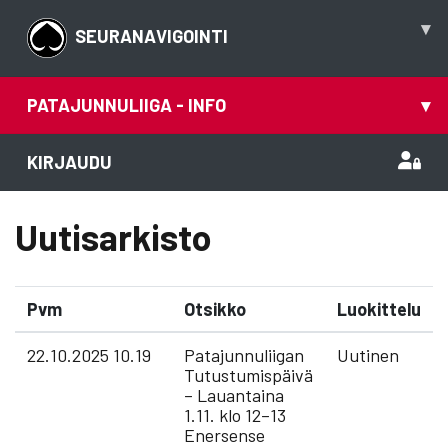
▾
SEURANAVIGOINTI
PATAJUNNULIIGA - INFO
▾
KIRJAUDU
Uutisarkisto
Pvm
Otsikko
Luokittelu
22.10.2025 10.19
Patajunnuliigan
Uutinen
Tutustumispäivä
– Lauantaina
1.11. klo 12–13
Enersense