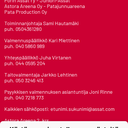
Porin Ässät ry - Juniori-Ässät
Astora Areena Oy - Patajunnuareena
Pata Production Oy
Toiminnanjohtaja Sami Hautamäki
puh. 0504361280
Valmennuspäällikkö Kari Miettinen
puh. 040 5860 989
Yhteyspäällikkö Juha Virtanen
puh. 044 0595 204
Taitovalmentaja Jarkko Lehtinen
puh. 050 3246 413
Psyykkisen valmennuksen asiantuntija Joni Rinne
puh. 040 7218 773
Kaikkien sähköposti: etunimi.sukunimi@assat.com
Astora Areena 2. krs.
Jäähallinpolku