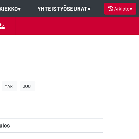
KIEKKO
▾
YHTEISTYÖSEURAT
▾
Arkisto
▾
MAR
JOU
ulos