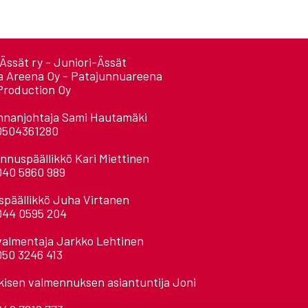
Ässät ry - Juniori-Ässät
a Areena Oy - Patajunnuareena
Production Oy
nnanjohtaja Sami Hautamäki
0504361280
nnuspäällikkö Kari Miettinen
040 5860 989
späällikkö Juha Virtanen
044 0595 204
valmentaja Jarkko Lehtinen
050 3246 413
kisen valmennuksen asiantuntija Joni