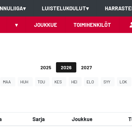
NNULIIGA
▾
LUISTELUKOULUT
▾
HARRASTE
▾
JOUKKUE
TOIMIHENKILÖT
2025
2026
2027
MAA
HUH
TOU
KES
HEI
ELO
SYY
LOK
a
Sarja
Joukkue
T