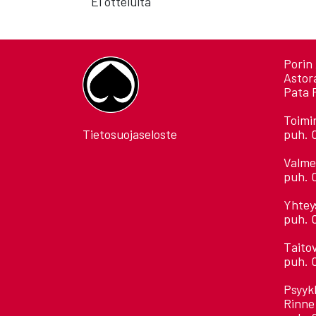
Ei otteluita
Porin 
Astor
Pata 
Toimi
Tietosuojaseloste
puh. 
Valme
puh. 
Yhtey
puh. 
Taito
puh. 
Psyyk
Rinne