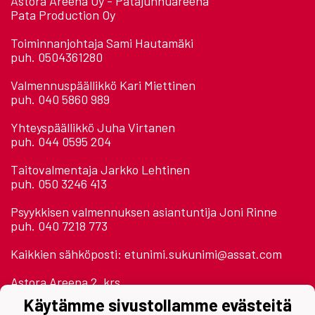
Astora Areena Oy - Patajunnuareena
Pata Production Oy
Toiminnanjohtaja Sami Hautamäki
puh. 0504361280
Valmennuspäällikkö Kari Miettinen
puh. 040 5860 989
Yhteyspäällikkö Juha Virtanen
puh. 044 0595 204
Taitovalmentaja Jarkko Lehtinen
puh. 050 3246 413
Psyykkisen valmennuksen asiantuntija Joni Rinne
puh. 040 7218 773
Kaikkien sähköposti: etunimi.sukunimi@assat.com
Astora Areena 2. krs.
Jäähallinpolku
Käytämme sivustollamme evästeitä
28500 Pori