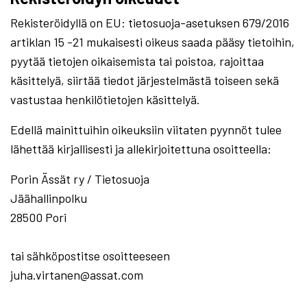
Rekisteröidyllä on EU: tietosuoja-asetuksen 679/2016
artiklan 15 -21 mukaisesti oikeus saada pääsy tietoihin,
pyytää tietojen oikaisemista tai poistoa, rajoittaa
käsittelyä, siirtää tiedot järjestelmästä toiseen sekä
vastustaa henkilötietojen käsittelyä.
Edellä mainittuihin oikeuksiin viitaten pyynnöt tulee
lähettää kirjallisesti ja allekirjoitettuna osoitteella:
Porin Ässät ry / Tietosuoja
Jäähallinpolku
28500 Pori
tai sähköpostitse osoitteeseen
juha.virtanen@assat.com