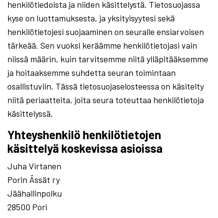
henkilötiedoista ja niiden käsittelystä. Tietosuojassa
kyse on luottamuksesta, ja yksityisyytesi sekä
henkilötietojesi suojaaminen on seuralle ensiarvoisen
tärkeää. Sen vuoksi keräämme henkilötietojasi vain
niissä määrin, kuin tarvitsemme niitä ylläpitääksemme
ja hoitaaksemme suhdetta seuran toimintaan
osallistuviin. Tässä tietosuojaselosteessa on käsitelty
niitä periaatteita, joita seura toteuttaa henkilötietoja
käsittelyssä.
Yhteyshenkilö henkilötietojen
käsittelyä koskevissa asioissa
Juha Virtanen
Porin Ässät ry
Jäähallinpolku
28500 Pori