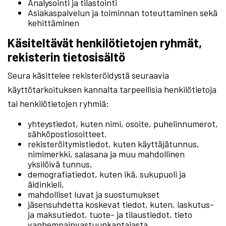
Analysointi ja tilastointi
Asiakaspalvelun ja toiminnan toteuttaminen sekä
kehittäminen
Käsiteltävät henkilötietojen ryhmät,
rekisterin tietosisältö
Seura käsittelee rekisteröidystä seuraavia
käyttötarkoituksen kannalta tarpeellisia henkilötietoja
tai henkilötietojen ryhmiä:
yhteystiedot, kuten nimi, osoite, puhelinnumerot,
sähköpostiosoitteet,
rekisteröitymistiedot, kuten käyttäjätunnus,
nimimerkki, salasana ja muu mahdollinen
yksilöivä tunnus,
demografiatiedot, kuten ikä, sukupuoli ja
äidinkieli,
mahdolliset luvat ja suostumukset
jäsensuhdetta koskevat tiedot, kuten, laskutus-
ja maksutiedot, tuote- ja tilaustiedot, tieto
vanhempainvastuunkantajasta