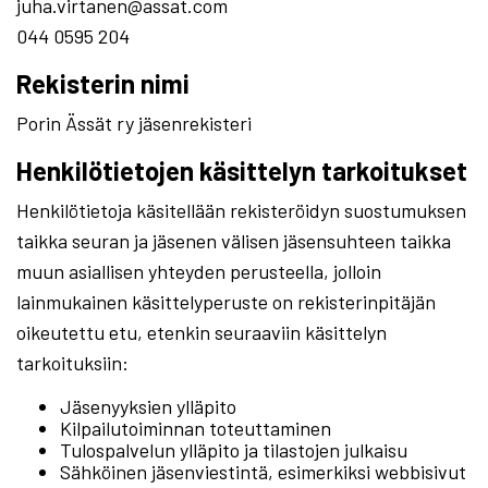
juha.virtanen@assat.com
044 0595 204
Rekisterin nimi
Porin Ässät ry jäsenrekisteri
Henkilötietojen käsittelyn tarkoitukset
Henkilötietoja käsitellään rekisteröidyn suostumuksen
taikka seuran ja jäsenen välisen jäsensuhteen taikka
muun asiallisen yhteyden perusteella, jolloin
lainmukainen käsittelyperuste on rekisterinpitäjän
oikeutettu etu, etenkin seuraaviin käsittelyn
tarkoituksiin:
Jäsenyyksien ylläpito
Kilpailutoiminnan toteuttaminen
Tulospalvelun ylläpito ja tilastojen julkaisu
Sähköinen jäsenviestintä, esimerkiksi webbisivut