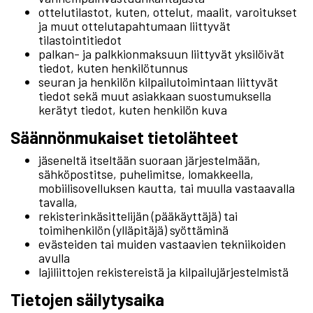
ottelutilastot, kuten, ottelut, maalit, varoitukset
ja muut ottelutapahtumaan liittyvät
tilastointitiedot
palkan- ja palkkionmaksuun liittyvät yksilöivät
tiedot, kuten henkilötunnus
seuran ja henkilön kilpailutoimintaan liittyvät
tiedot sekä muut asiakkaan suostumuksella
kerätyt tiedot, kuten henkilön kuva
Säännönmukaiset tietolähteet
jäseneltä itseltään suoraan järjestelmään,
sähköpostitse, puhelimitse, lomakkeella,
mobiilisovelluksen kautta, tai muulla vastaavalla
tavalla,
rekisterinkäsittelijän (pääkäyttäjä) tai
toimihenkilön (ylläpitäjä) syöttäminä
evästeiden tai muiden vastaavien tekniikoiden
avulla
lajiliittojen rekistereistä ja kilpailujärjestelmistä
Tietojen säilytysaika