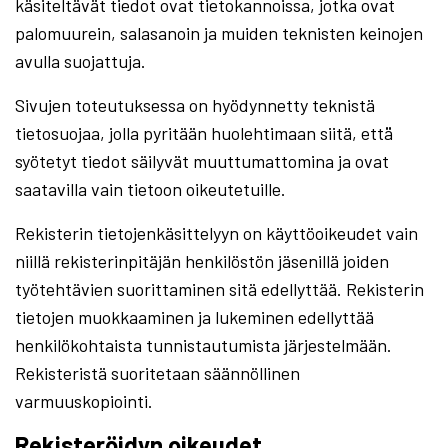
käsiteltävät tiedot ovat tietokannoissa, jotka ovat
palomuurein, salasanoin ja muiden teknisten keinojen
avulla suojattuja.
Sivujen toteutuksessa on hyödynnetty teknistä
tietosuojaa, jolla pyritään huolehtimaan siitä, että̈
syötetyt tiedot säilyvät muuttumattomina ja ovat
saatavilla vain tietoon oikeutetuille.
Rekisterin tietojenkäsittelyyn on käyttöoikeudet vain
niillä rekisterinpitäjän henkilöstön jäsenillä joiden
työtehtävien suorittaminen sitä edellyttää. Rekisterin
tietojen muokkaaminen ja lukeminen edellyttää
henkilökohtaista tunnistautumista järjestelmään.
Rekisteristä suoritetaan säännöllinen
varmuuskopiointi.
Rekisteröidyn oikeudet