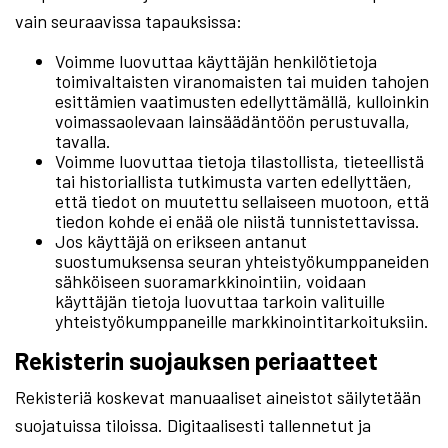
vain seuraavissa tapauksissa:
Voimme luovuttaa käyttäjän henkilötietoja
toimivaltaisten viranomaisten tai muiden tahojen
esittämien vaatimusten edellyttämällä, kulloinkin
voimassaolevaan lainsäädäntöön perustuvalla,
tavalla.
Voimme luovuttaa tietoja tilastollista, tieteellistä
tai historiallista tutkimusta varten edellyttäen,
että tiedot on muutettu sellaiseen muotoon, että
tiedon kohde ei enää ole niistä tunnistettavissa.
Jos käyttäjä on erikseen antanut
suostumuksensa seuran yhteistyökumppaneiden
sähköiseen suoramarkkinointiin, voidaan
käyttäjän tietoja luovuttaa tarkoin valituille
yhteistyökumppaneille markkinointitarkoituksiin.
Rekisterin suojauksen periaatteet
Rekisteriä koskevat manuaaliset aineistot säilytetään
suojatuissa tiloissa. Digitaalisesti tallennetut ja