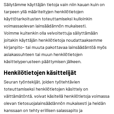
Säilytämme käyttäjän tietoja vain niin kauan kuin on
tarpeen yllä määriteltyjen henkilötietojen
käyttötarkoitusten toteuttamiseksi kulloinkin
voimassaolevan lainsäädännön mukaisesti.
Voimme kuitenkin olla velvoitettuja säilyttämään
joitakin käyttäjän henkilötietoja noudattaaksemme
kirjanpito- tai muuta pakottavaa lainsäädäntöä myös
asiakassuhteen tai muun henkilötietojen
käsittelyperusteen päättymisen jälkeen.
Henkilötietojen käsittelijät
Seuran työntekijät, joiden työtehtävien
toteuttamiseksi henkilötietojen käsittely on
välttämätöntä, voivat käsitellä henkilötietoja voimassa
olevan tietosuojalainsäädännön mukaisesti ja heidän
kanssaan on tehty erillisen salassapito ja