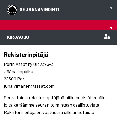
▾
SEURANAVIGOINTI
▾
KIRJAUDU
Rekisterinpitäjä
Porin Ässät ry 0137393-3
Jäähallinpolku
28500 Pori
juha.virtanen@assat.com
Seura toimii rekisterinpitäjänä niille henkilötiedoille,
joita keräämme seuran toimintaan osallistuvista.
Rekisterinpitäjä on vastuussa sille annetuista