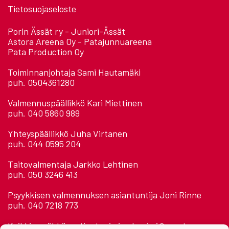
Tietosuojaseloste
Porin Ässät ry - Juniori-Ässät
Astora Areena Oy - Patajunnuareena
Pata Production Oy
Toiminnanjohtaja Sami Hautamäki
puh. 0504361280
Valmennuspäällikkö Kari Miettinen
puh. 040 5860 989
Yhteyspäällikkö Juha Virtanen
puh. 044 0595 204
Taitovalmentaja Jarkko Lehtinen
puh. 050 3246 413
Psyykkisen valmennuksen asiantuntija Joni Rinne
puh. 040 7218 773
Kaikkien sähköposti: etunimi.sukunimi@assat.com