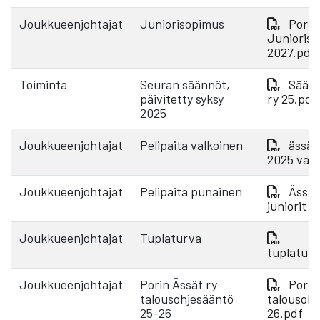
Joukkueenjohtajat
Juniorisopimus
Porin
Junioris
2027.pdf
Toiminta
Seuran säännöt,
Säänn
päivitetty syksy
ry 25.pdf
2025
Joukkueenjohtajat
Pelipaita valkoinen
ässät 
2025 valk
Joukkueenjohtajat
Pelipaita punainen
Ässät
juniorit 
Joukkueenjohtajat
Tuplaturva
tuplatur
Joukkueenjohtajat
Porin Ässät ry
Porin
talousohjesääntö
talousohj
25-26
26.pdf