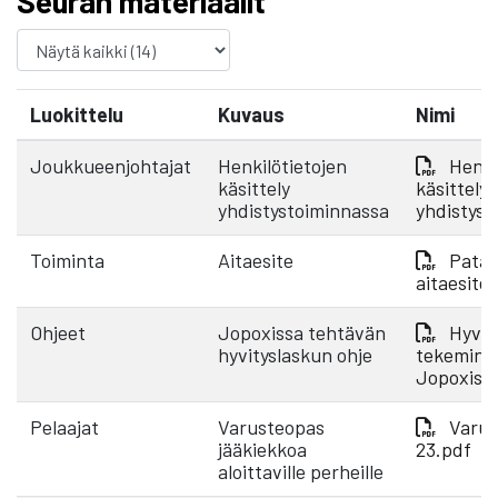
Seuran materiaalit
Luokittelu
Kuvaus
Nimi
Joukkueenjohtajat
Henkilötietojen
Henki
käsittely
käsittely
yhdistystoiminnassa
yhdistyst
Toiminta
Aitaesite
Pata 
aitaesite
Ohjeet
Jopoxissa tehtävän
Hyvit
hyvityslaskun ohje
tekemine
Jopoxiss
Pelaajat
Varusteopas
Varus
jääkiekkoa
23.pdf
aloittaville perheille