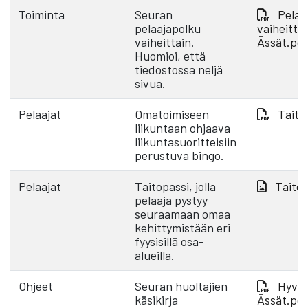
Toiminta
Seuran
Pelaa
pelaajapolku
vaiheittai
vaiheittain.
Ässät.pd
Huomioi, että
tiedostossa neljä
sivua.
Pelaajat
Omatoimiseen
Taito
liikuntaan ohjaava
liikuntasuoritteisiin
perustuva bingo.
Pelaajat
Taitopassi, jolla
Taitop
pelaaja pystyy
seuraamaan omaa
kehittymistään eri
fyysisillä osa-
alueilla.
Ohjeet
Seuran huoltajien
Hyvä 
käsikirja
Ässät.pd