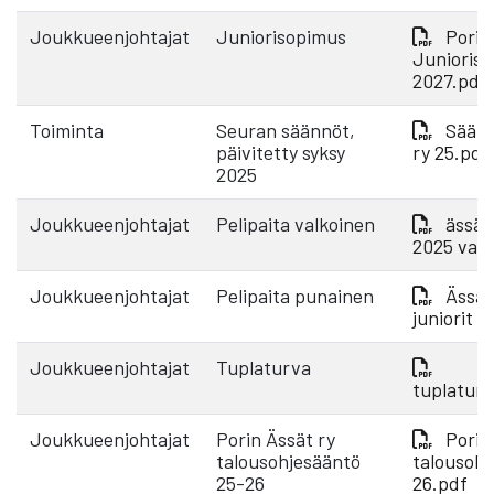
Joukkueenjohtajat
Juniorisopimus
Porin
Junioris
2027.pdf
Toiminta
Seuran säännöt,
Säänn
päivitetty syksy
ry 25.pdf
2025
Joukkueenjohtajat
Pelipaita valkoinen
ässät 
2025 valk
Joukkueenjohtajat
Pelipaita punainen
Ässät
juniorit 
Joukkueenjohtajat
Tuplaturva
tuplatur
Joukkueenjohtajat
Porin Ässät ry
Porin
talousohjesääntö
talousohj
25-26
26.pdf