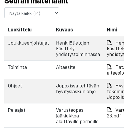
Seuran materiaalit
Luokittelu
Kuvaus
Nimi
Joukkueenjohtajat
Henkilötietojen
Henki
käsittely
käsittely
yhdistystoiminnassa
yhdistyst
Toiminta
Aitaesite
Pata 
aitaesite
Ohjeet
Jopoxissa tehtävän
Hyvit
hyvityslaskun ohje
tekemine
Jopoxiss
Pelaajat
Varusteopas
Varus
jääkiekkoa
23.pdf
aloittaville perheille