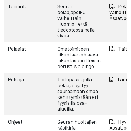
Toiminta
Seuran
Pelaa
pelaajapolku
vaiheittai
vaiheittain.
Ässät.pd
Huomioi, että
tiedostossa neljä
sivua.
Pelaajat
Omatoimiseen
Taito
liikuntaan ohjaava
liikuntasuoritteisiin
perustuva bingo.
Pelaajat
Taitopassi, jolla
Taitop
pelaaja pystyy
seuraamaan omaa
kehittymistään eri
fyysisillä osa-
alueilla.
Ohjeet
Seuran huoltajien
Hyvä 
käsikirja
Ässät.pd