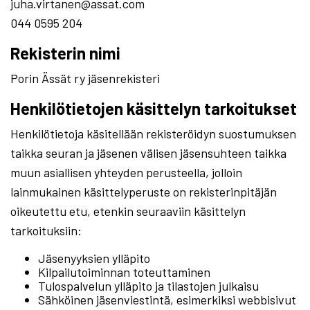
juha.virtanen@assat.com
044 0595 204
Rekisterin nimi
Porin Ässät ry jäsenrekisteri
Henkilötietojen käsittelyn tarkoitukset
Henkilötietoja käsitellään rekisteröidyn suostumuksen
taikka seuran ja jäsenen välisen jäsensuhteen taikka
muun asiallisen yhteyden perusteella, jolloin
lainmukainen käsittelyperuste on rekisterinpitäjän
oikeutettu etu, etenkin seuraaviin käsittelyn
tarkoituksiin:
Jäsenyyksien ylläpito
Kilpailutoiminnan toteuttaminen
Tulospalvelun ylläpito ja tilastojen julkaisu
Sähköinen jäsenviestintä, esimerkiksi webbisivut