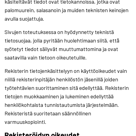
käsiteltävät tiedot ovat tietokannoissa, jotka ovat
palomuurein, salasanoin ja muiden teknisten keinojen
avulla suojattuja.
Sivujen toteutuksessa on hyödynnetty teknistä
tietosuojaa, jolla pyritään huolehtimaan siitä, että̈
syötetyt tiedot säilyvät muuttumattomina ja ovat
saatavilla vain tietoon oikeutetuille.
Rekisterin tietojenkäsittelyyn on käyttöoikeudet vain
niillä rekisterinpitäjän henkilöstön jäsenillä joiden
työtehtävien suorittaminen sitä edellyttää. Rekisterin
tietojen muokkaaminen ja lukeminen edellyttää
henkilökohtaista tunnistautumista järjestelmään.
Rekisteristä suoritetaan säännöllinen
varmuuskopiointi.
Rekisteröidyn oikeudet