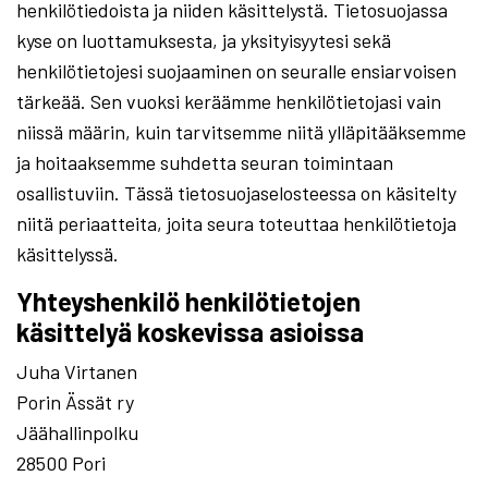
henkilötiedoista ja niiden käsittelystä. Tietosuojassa
kyse on luottamuksesta, ja yksityisyytesi sekä
henkilötietojesi suojaaminen on seuralle ensiarvoisen
tärkeää. Sen vuoksi keräämme henkilötietojasi vain
niissä määrin, kuin tarvitsemme niitä ylläpitääksemme
ja hoitaaksemme suhdetta seuran toimintaan
osallistuviin. Tässä tietosuojaselosteessa on käsitelty
niitä periaatteita, joita seura toteuttaa henkilötietoja
käsittelyssä.
Yhteyshenkilö henkilötietojen
käsittelyä koskevissa asioissa
Juha Virtanen
Porin Ässät ry
Jäähallinpolku
28500 Pori