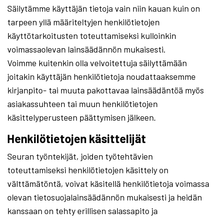
Säilytämme käyttäjän tietoja vain niin kauan kuin on
tarpeen yllä määriteltyjen henkilötietojen
käyttötarkoitusten toteuttamiseksi kulloinkin
voimassaolevan lainsäädännön mukaisesti.
Voimme kuitenkin olla velvoitettuja säilyttämään
joitakin käyttäjän henkilötietoja noudattaaksemme
kirjanpito- tai muuta pakottavaa lainsäädäntöä myös
asiakassuhteen tai muun henkilötietojen
käsittelyperusteen päättymisen jälkeen.
Henkilötietojen käsittelijät
Seuran työntekijät, joiden työtehtävien
toteuttamiseksi henkilötietojen käsittely on
välttämätöntä, voivat käsitellä henkilötietoja voimassa
olevan tietosuojalainsäädännön mukaisesti ja heidän
kanssaan on tehty erillisen salassapito ja