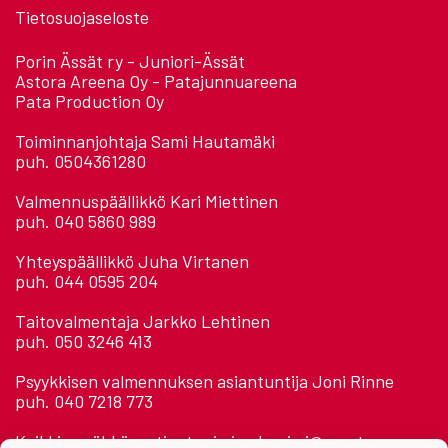
Tietosuojaseloste
Porin Ässät ry - Juniori-Ässät
Astora Areena Oy - Patajunnuareena
Pata Production Oy
Toiminnanjohtaja Sami Hautamäki
puh. 0504361280
Valmennuspäällikkö Kari Miettinen
puh. 040 5860 989
Yhteyspäällikkö Juha Virtanen
puh. 044 0595 204
Taitovalmentaja Jarkko Lehtinen
puh. 050 3246 413
Psyykkisen valmennuksen asiantuntija Joni Rinne
puh. 040 7218 773
Kaikkien sähköposti: etunimi.sukunimi@assat.com