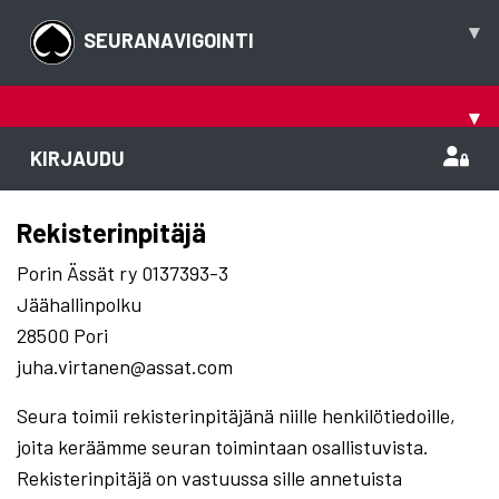
▾
SEURANAVIGOINTI
▾
KIRJAUDU
Rekisterinpitäjä
Porin Ässät ry 0137393-3
Jäähallinpolku
28500 Pori
juha.virtanen@assat.com
Seura toimii rekisterinpitäjänä niille henkilötiedoille,
joita keräämme seuran toimintaan osallistuvista.
Rekisterinpitäjä on vastuussa sille annetuista