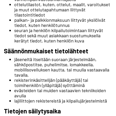
ottelutilastot, kuten, ottelut, maalit, varoitukset
ja muut ottelutapahtumaan liittyvät
tilastointitiedot
palkan- ja palkkionmaksuun liittyvät yksilöivät
tiedot, kuten henkilötunnus
seuran ja henkilön kilpailutoimintaan liittyvät
tiedot sekä muut asiakkaan suostumuksella
kerätyt tiedot, kuten henkilön kuva
Säännönmukaiset tietolähteet
jäseneltä itseltään suoraan järjestelmään,
sähköpostitse, puhelimitse, lomakkeella,
mobiilisovelluksen kautta, tai muulla vastaavalla
tavalla,
rekisterinkäsittelijän (pääkäyttäjä) tai
toimihenkilön (ylläpitäjä) syöttäminä
evästeiden tai muiden vastaavien tekniikoiden
avulla
lajiliittojen rekistereistä ja kilpailujärjestelmistä
Tietojen säilytysaika