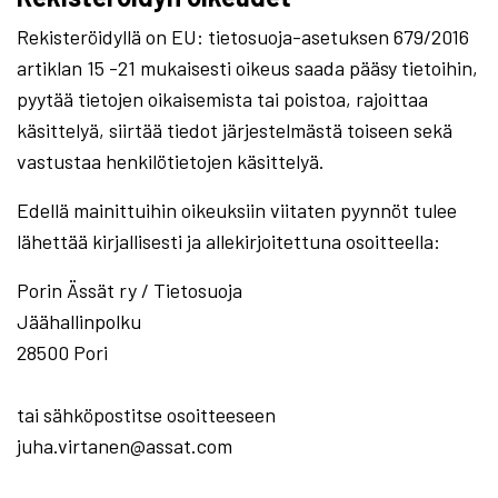
Rekisteröidyllä on EU: tietosuoja-asetuksen 679/2016
artiklan 15 -21 mukaisesti oikeus saada pääsy tietoihin,
pyytää tietojen oikaisemista tai poistoa, rajoittaa
käsittelyä, siirtää tiedot järjestelmästä toiseen sekä
vastustaa henkilötietojen käsittelyä.
Edellä mainittuihin oikeuksiin viitaten pyynnöt tulee
lähettää kirjallisesti ja allekirjoitettuna osoitteella:
Porin Ässät ry / Tietosuoja
Jäähallinpolku
28500 Pori
tai sähköpostitse osoitteeseen
juha.virtanen@assat.com