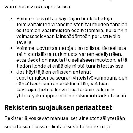
vain seuraavissa tapauksissa:
Voimme luovuttaa käyttäjän henkilötietoja
toimivaltaisten viranomaisten tai muiden tahojen
esittämien vaatimusten edellyttämällä, kulloinkin
voimassaolevaan lainsäädäntöön perustuvalla,
tavalla.
Voimme luovuttaa tietoja tilastollista, tieteellistä
tai historiallista tutkimusta varten edellyttäen,
että tiedot on muutettu sellaiseen muotoon, että
tiedon kohde ei enää ole niistä tunnistettavissa.
Jos käyttäjä on erikseen antanut
suostumuksensa seuran yhteistyökumppaneiden
sähköiseen suoramarkkinointiin, voidaan
käyttäjän tietoja luovuttaa tarkoin valituille
yhteistyökumppaneille markkinointitarkoituksiin.
Rekisterin suojauksen periaatteet
Rekisteriä koskevat manuaaliset aineistot säilytetään
suojatuissa tiloissa. Digitaalisesti tallennetut ja