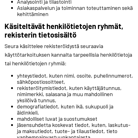
Analysointi ja tilastointi
Asiakaspalvelun ja toiminnan toteuttaminen sekä
kehittäminen
Käsiteltävät henkilötietojen ryhmät,
rekisterin tietosisältö
Seura käsittelee rekisteröidystä seuraavia
käyttötarkoituksen kannalta tarpeellisia henkilötietoja
tai henkilötietojen ryhmiä:
yhteystiedot, kuten nimi, osoite, puhelinnumerot,
sähköpostiosoitteet,
rekisteröitymistiedot, kuten käyttäjätunnus,
nimimerkki, salasana ja muu mahdollinen
yksilöivä tunnus,
demografiatiedot, kuten ikä, sukupuoli ja
äidinkieli,
mahdolliset luvat ja suostumukset
jäsensuhdetta koskevat tiedot, kuten, laskutus-
ja maksutiedot, tuote- ja tilaustiedot, tieto
vanhempainvastuunkantajasta