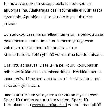
toimivat varsinkin alkutaipaleella luistelukoulun
apuohjaajina. Alaikärajaa osallistumiselle ei juuri tästä
syystä ole. Apuohjaajille toivotaan myös luistimet
jalkaan.
Luistelukoulussa harjoitellaan luistelun ja pelikoulussa
pelaamisen alkeita. Ilmoittautumisen yhteydessä
voitte valita kumman toiminnasta olette
kiinnostuneet. Toki ryhmää voi vaihtaa kauden aikana.
Osallistujat saavat luistelu- ja pelikoulu koulupassin,
mihin kerätään osallistumismerkkejä. Merkkien avulla
lapset voivat itse seurata osallistumisaktiivisuuttaan
sekä edistymistään.
Ilmoittautumisen yhteydessä tarvitaan myös lapsen
Sport-ID tunnus vakuutusta varten. Sport-ID
tunnuksen saa
www.suomisport.fi
Vanhemman pitää