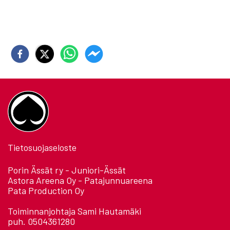
Tietosuojaseloste
Porin Ässät ry - Juniori-Ässät
Astora Areena Oy - Patajunnuareena
Pata Production Oy
Toiminnanjohtaja Sami Hautamäki
puh. 0504361280