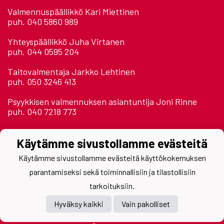
Valmennuspäällikkö Kari Miettinen
puh. 040 5860 989
Yhteyspäällikkö Juha Virtanen
puh. 044 0595 204
Taitovalmentaja Jarkko Lehtinen
puh. 050 3246 413
Psyykkisen valmennuksen asiantuntija Joni Rinne
puh. 040 7218 773
Kaikkien sähköposti: etunimi.sukunimi@assat.com
Käytämme sivustollamme evästeitä
Astora Areena 2. krs.
Käytämme sivustollamme evästeitä käyttökokemuksen
Jäähallinpolku
28500 Pori
parantamiseksi sekä toiminnallisiin ja tilastollisiin
tarkoituksiin.
Hyväksy kaikki
Vain pakolliset