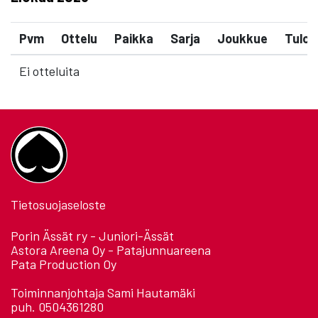
Pvm
Ottelu
Paikka
Sarja
Joukkue
Tulos
Ei otteluita
Tietosuojaseloste
Porin Ässät ry - Juniori-Ässät
Astora Areena Oy - Patajunnuareena
Pata Production Oy
Toiminnanjohtaja Sami Hautamäki
puh. 0504361280