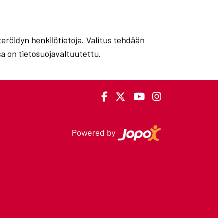
steröidyn henkilötietoja. Valitus tehdään
sa on tietosuojavaltuutettu.
Powered by