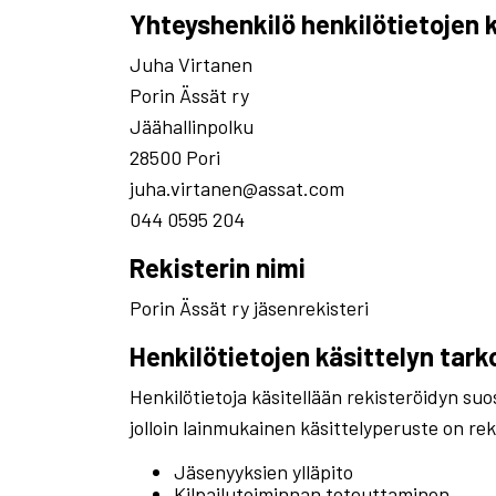
Yhteyshenkilö henkilötietojen k
Juha Virtanen
Porin Ässät ry
Jäähallinpolku
28500 Pori
juha.virtanen@assat.com
044 0595 204
Rekisterin nimi
Porin Ässät ry jäsenrekisteri
Henkilötietojen käsittelyn tark
Henkilötietoja käsitellään rekisteröidyn su
jolloin lainmukainen käsittelyperuste on rek
Jäsenyyksien ylläpito
Kilpailutoiminnan toteuttaminen