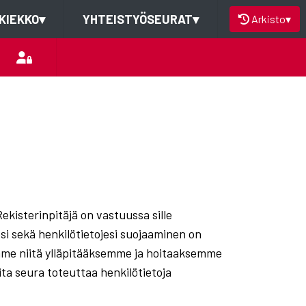
KIEKKO
▾
YHTEISTYÖSEURAT
▾
Arkisto
▾
Rekisterinpitäjä on vastuussa sille
esi sekä henkilötietojesi suojaaminen on
emme niitä ylläpitääksemme ja hoitaaksemme
ita seura toteuttaa henkilötietoja