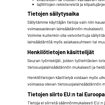
lajiliittojen rekistereistä ja kilpailujärj
Tietojen säilytysaika
Säilytämme käyttäjän tietoja vain niin kaua
voimassaolevan lainsäädännön mukaisesti.
Voimme kuitenkin olla velvoitettuja säilyt
lainsäädäntöä myös asiakassuhteen tai muu
Henkilötietojen käsittelijät
Seuran työntekijät, joiden työtehtävien tot
tietosuojalainsäädännön mukaisesti ja heidä
Henkilötietojen käsittelyä voidaan myös ulko
voimassa olevan tietosuojalainsäädännön m
Tietojen siirto EU:n tai Euroop
Tietoja ei siirretä säännönmukaisesti EU:n 