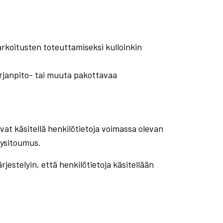
arkoitusten toteuttamiseksi kulloinkin
irjanpito- tai muuta pakottavaa
vat käsitellä henkilötietoja voimassa olevan
lysitoumus.
jestelyin, että henkilötietoja käsitellään