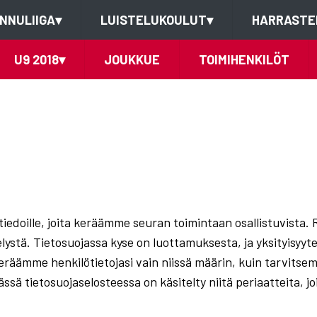
NNULIIGA
▾
LUISTELUKOULUT
▾
HARRASTE
U9 2018
▾
JOUKKUE
TOIMIHENKILÖT
ötiedoille, joita keräämme seuran toimintaan osallistuvista. 
elystä. Tietosuojassa kyse on luottamuksesta, ja yksityisyyt
keräämme henkilötietojasi vain niissä määrin, kuin tarvits
ssä tietosuojaselosteessa on käsitelty niitä periaatteita, jo