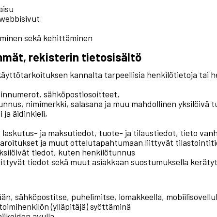
aisu
 webbisivut
aminen sekä kehittäminen
hmät, rekisterin tietosisältö
äyttötarkoituksen kannalta tarpeellisia henkilötietoja tai h
elinnumerot, sähköpostiosoitteet,
tunnus, nimimerkki, salasana ja muu mahdollinen yksilöivä 
ja äidinkieli,
 laskutus- ja maksutiedot, tuote- ja tilaustiedot, tieto v
 varoitukset ja muut ottelutapahtumaan liittyvät tilastointit
ksilöivät tiedot, kuten henkilötunnus
liittyvät tiedot sekä muut asiakkaan suostumuksella keräty
ään, sähköpostitse, puhelimitse, lomakkeella, mobiilisovellu
 toimihenkilön (ylläpitäjä) syöttäminä
iikoiden avulla