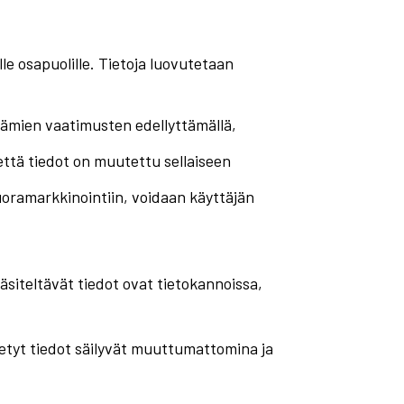
le osapuolille. Tietoja luovutetaan
tämien vaatimusten edellyttämällä,
, että tiedot on muutettu sellaiseen
ramarkkinointiin, voidaan käyttäjän
käsiteltävät tiedot ovat tietokannoissa,
ötetyt tiedot säilyvät muuttumattomina ja