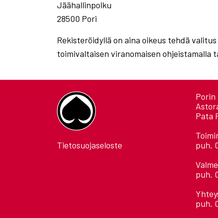
Jäähallinpolku
28500 Pori
Rekisteröidyllä on aina oikeus tehdä valitus
toimivaltaisen viranomaisen ohjeistamalla t
Porin 
Astor
Pata 
Toimi
Tietosuojaseloste
puh. 
Valme
puh. 
Yhtey
puh. 