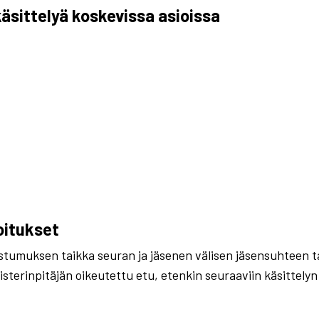
äsittelyä koskevissa asioissa
oitukset
ostumuksen taikka seuran ja jäsenen välisen jäsensuhteen t
isterinpitäjän oikeutettu etu, etenkin seuraaviin käsittelyn