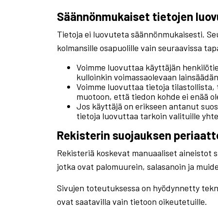
Säännönmukaiset tietojen luo
Tietoja ei luovuteta säännönmukaisesti. Seur
kolmansille osapuolille vain seuraavissa ta
Voimme luovuttaa käyttäjän henkilötie
kulloinkin voimassaolevaan lainsäädän
Voimme luovuttaa tietoja tilastollista, 
muotoon, että tiedon kohde ei enää ole
Jos käyttäjä on erikseen antanut su
tietoja luovuttaa tarkoin valituille yh
Rekisterin suojauksen periaatt
Rekisteriä koskevat manuaaliset aineistot säi
jotka ovat palomuurein, salasanoin ja muide
Sivujen toteutuksessa on hyödynnetty teknist
ovat saatavilla vain tietoon oikeutetuille.