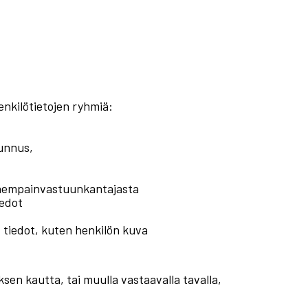
enkilötietojen ryhmiä:
tunnus,
anhempainvastuunkantajasta
iedot
t tiedot, kuten henkilön kuva
ksen kautta, tai muulla vastaavalla tavalla,