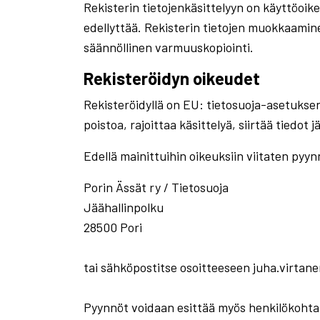
Rekisterin tietojenkäsittelyyn on käyttöoike
edellyttää. Rekisterin tietojen muokkaamin
säännöllinen varmuuskopiointi.
Rekisteröidyn oikeudet
Rekisteröidyllä on EU: tietosuoja-asetuksen 
poistoa, rajoittaa käsittelyä, siirtää tiedot
Edellä mainittuihin oikeuksiin viitaten pyynnö
Porin Ässät ry / Tietosuoja
Jäähallinpolku
28500 Pori
tai sähköpostitse osoitteeseen juha.virta
Pyynnöt voidaan esittää myös henkilökohtai