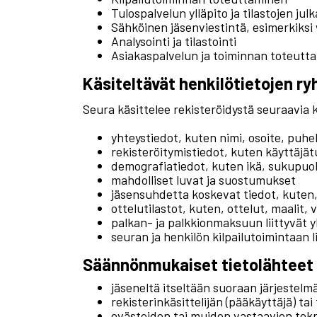
Tulospalvelun ylläpito ja tilastojen julk
Sähköinen jäsenviestintä, esimerkiksi
Analysointi ja tilastointi
Asiakaspalvelun ja toiminnan toteutt
Käsiteltävät henkilötietojen ry
Seura käsittelee rekisteröidystä seuraavia k
yhteystiedot, kuten nimi, osoite, puh
rekisteröitymistiedot, kuten käyttäjä
demografiatiedot, kuten ikä, sukupuoli 
mahdolliset luvat ja suostumukset
jäsensuhdetta koskevat tiedot, kuten,
ottelutilastot, kuten, ottelut, maalit,
palkan- ja palkkionmaksuun liittyvät y
seuran ja henkilön kilpailutoimintaan 
Säännönmukaiset tietolähteet
jäseneltä itseltään suoraan järjestelm
rekisterinkäsittelijän (pääkäyttäjä) tai
evästeiden tai muiden vastaavien tekn