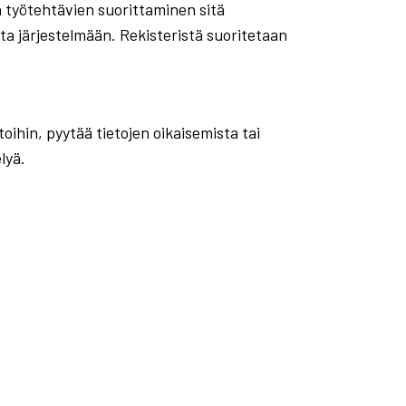
en työtehtävien suorittaminen sitä
ta järjestelmään. Rekisteristä suoritetaan
oihin, pyytää tietojen oikaisemista tai
lyä.
: