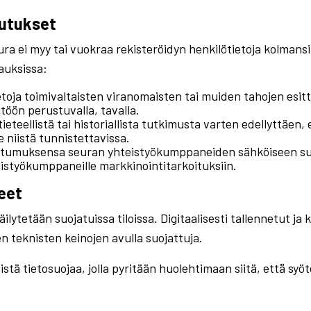
vutukset
a ei myy tai vuokraa rekisteröidyn henkilötietoja kolmansil
pauksissa:
toja toimivaltaisten viranomaisten tai muiden tahojen esit
töön perustuvalla, tavalla.
tieteellistä tai historiallista tutkimusta varten edellyttäen
 niistä tunnistettavissa.
ostumuksensa seuran yhteistyökumppaneiden sähköiseen suo
teistyökumppaneille markkinointitarkoituksiin.
eet
lytetään suojatuissa tiloissa. Digitaalisesti tallennetut ja 
n teknisten keinojen avulla suojattuja.
ä tietosuojaa, jolla pyritään huolehtimaan siitä, että̈ sy