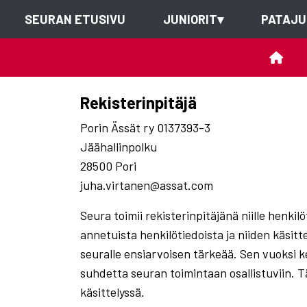
SEURAN ETUSIVU
JUNIORIT
▾
PATAJU
Rekisterinpitäjä
Porin Ässät ry 0137393-3
Jäähallinpolku
28500 Pori
juha.virtanen@assat.com
Seura toimii rekisterinpitäjänä niille henkil
annetuista henkilötiedoista ja niiden käsitt
seuralle ensiarvoisen tärkeää. Sen vuoksi 
suhdetta seuran toimintaan osallistuviin. Tä
käsittelyssä.