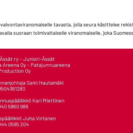
 valvontaviranomaiselle tavasta, jolla seura käsittelee reki
avalla suoraan toimivaltaiselle viranomaiselle, joka Suomes
Ässät ry - Juniori-Ässät
a Areena Oy - Patajunnuareena
Production Oy
nnanjohtaja Sami Hautamäki
0504361280
nnuspäällikkö Kari Miettinen
040 5860 989
späällikkö Juha Virtanen
044 0595 204