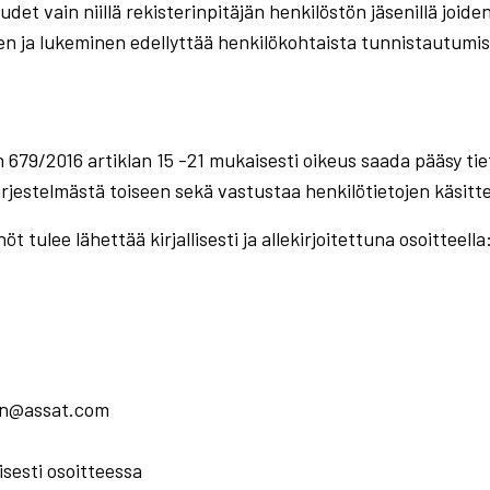
udet vain niillä rekisterinpitäjän henkilöstön jäsenillä joid
en ja lukeminen edellyttää henkilökohtaista tunnistautumis
679/2016 artiklan 15 -21 mukaisesti oikeus saada pääsy tiet
 järjestelmästä toiseen sekä vastustaa henkilötietojen käsitte
t tulee lähettää kirjallisesti ja allekirjoitettuna osoitteella
nen@assat.com
sesti osoitteessa