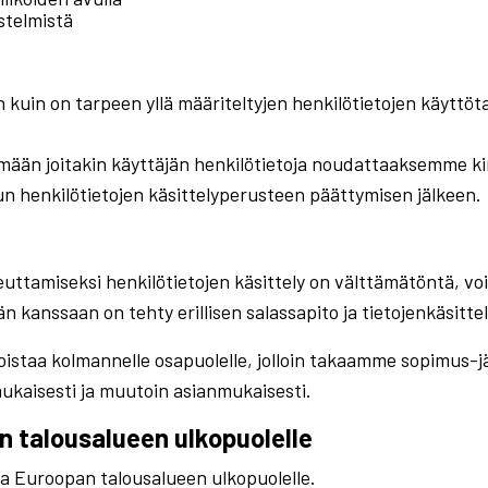
estelmistä
n kuin on tarpeen yllä määriteltyjen henkilötietojen käyttöt
tämään joitakin käyttäjän henkilötietoja noudattaaksemme k
n henkilötietojen käsittelyperusteen päättymisen jälkeen.
euttamiseksi henkilötietojen käsittely on välttämätöntä, voi
n kanssaan on tehty erillisen salassapito ja tietojenkäsitte
istaa kolmannelle osapuolelle, jolloin takaamme sopimus-jär
ukaisesti ja muutoin asianmukaisesti.
an talousalueen ulkopuolelle
ja Euroopan talousalueen ulkopuolelle.