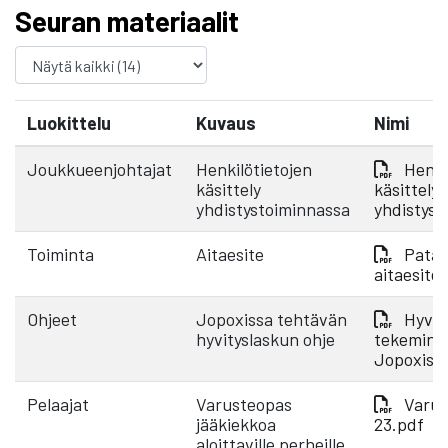
Seuran materiaalit
Luokittelu
Kuvaus
Nimi
Joukkueenjohtajat
Henkilötietojen
Henki
käsittely
käsittely
yhdistystoiminnassa
yhdistyst
Toiminta
Aitaesite
Pata 
aitaesite
Ohjeet
Jopoxissa tehtävän
Hyvit
hyvityslaskun ohje
tekemine
Jopoxiss
Pelaajat
Varusteopas
Varus
jääkiekkoa
23.pdf
aloittaville perheille