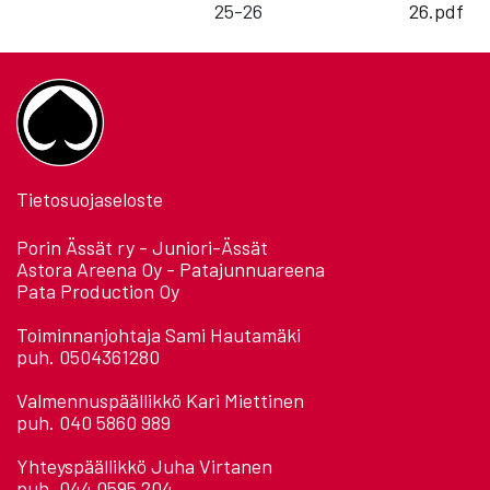
25-26
26.pdf
Tietosuojaseloste
Porin Ässät ry - Juniori-Ässät
Astora Areena Oy - Patajunnuareena
Pata Production Oy
Toiminnanjohtaja Sami Hautamäki
puh. 0504361280
Valmennuspäällikkö Kari Miettinen
puh. 040 5860 989
Yhteyspäällikkö Juha Virtanen
puh. 044 0595 204