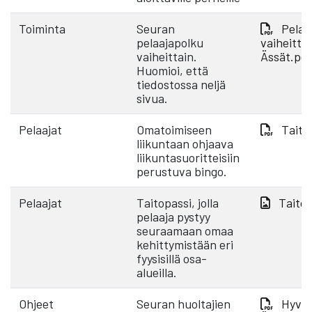
Toiminta
Seuran
Pelaa
pelaajapolku
vaiheittai
vaiheittain.
Ässät.pd
Huomioi, että
tiedostossa neljä
sivua.
Pelaajat
Omatoimiseen
Taito
liikuntaan ohjaava
liikuntasuoritteisiin
perustuva bingo.
Pelaajat
Taitopassi, jolla
Taitop
pelaaja pystyy
seuraamaan omaa
kehittymistään eri
fyysisillä osa-
alueilla.
Ohjeet
Seuran huoltajien
Hyvä 