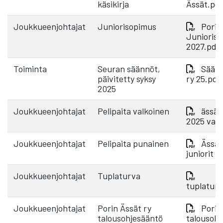
käsikirja
Ässät.pd
Joukkueenjohtajat
Juniorisopimus
Porin
Junioris
2027.pdf
Toiminta
Seuran säännöt,
Säänn
päivitetty syksy
ry 25.pdf
2025
Joukkueenjohtajat
Pelipaita valkoinen
ässät 
2025 valk
Joukkueenjohtajat
Pelipaita punainen
Ässät
juniorit 
Joukkueenjohtajat
Tuplaturva
tuplatur
Joukkueenjohtajat
Porin Ässät ry
Porin
talousohjesääntö
talousohj