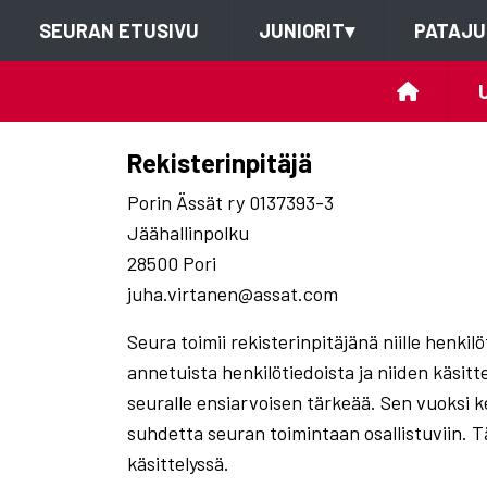
SEURAN ETUSIVU
JUNIORIT
▾
PATAJU
Rekisterinpitäjä
Porin Ässät ry 0137393-3
Jäähallinpolku
28500 Pori
juha.virtanen@assat.com
Seura toimii rekisterinpitäjänä niille henkil
annetuista henkilötiedoista ja niiden käsitt
seuralle ensiarvoisen tärkeää. Sen vuoksi 
suhdetta seuran toimintaan osallistuviin. Tä
käsittelyssä.