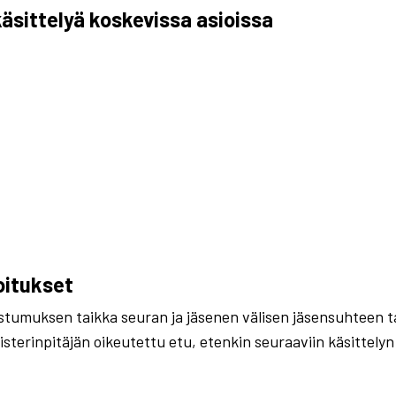
äsittelyä koskevissa asioissa
oitukset
ostumuksen taikka seuran ja jäsenen välisen jäsensuhteen t
isterinpitäjän oikeutettu etu, etenkin seuraaviin käsittelyn