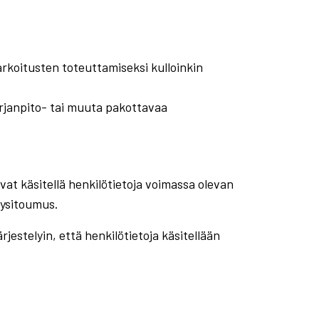
arkoitusten toteuttamiseksi kulloinkin
irjanpito- tai muuta pakottavaa
vat käsitellä henkilötietoja voimassa olevan
lysitoumus.
jestelyin, että henkilötietoja käsitellään