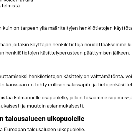
estelmistä
n kuin on tarpeen yllä määriteltyjen henkilötietojen käyttöt
tämään joitakin käyttäjän henkilötietoja noudattaaksemme k
n henkilötietojen käsittelyperusteen päättymisen jälkeen.
euttamiseksi henkilötietojen käsittely on välttämätöntä, voi
n kanssaan on tehty erillisen salassapito ja tietojenkäsitte
istaa kolmannelle osapuolelle, jolloin takaamme sopimus-jär
ukaisesti ja muutoin asianmukaisesti.
an talousalueen ulkopuolelle
ja Euroopan talousalueen ulkopuolelle.