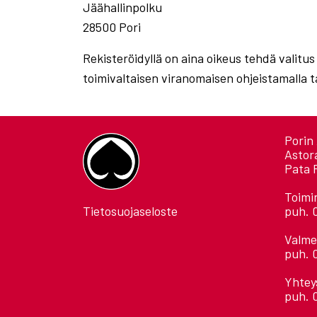
Jäähallinpolku
28500 Pori
Rekisteröidyllä on aina oikeus tehdä valitus
toimivaltaisen viranomaisen ohjeistamalla t
Porin 
Astor
Pata 
Toimi
Tietosuojaseloste
puh. 
Valme
puh. 
Yhtey
puh. 