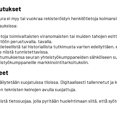
vutukset
a ei myy tai vuokraa rekisteröidyn henkilötietoja kolmansil
pauksissa:
toja toimivaltaisten viranomaisten tai muiden tahojen esit
töön perustuvalla, tavalla.
tieteellistä tai historiallista tutkimusta varten edellyttäen
 niistä tunnistettavissa.
ostumuksensa seuran yhteistyökumppaneiden sähköiseen suo
teistyökumppaneille markkinointitarkoituksiin.
eet
lytetään suojatuissa tiloissa. Digitaalisesti tallennetut ja 
n teknisten keinojen avulla suojattuja.
ä tietosuojaa, jolla pyritään huolehtimaan siitä, että̈ sy