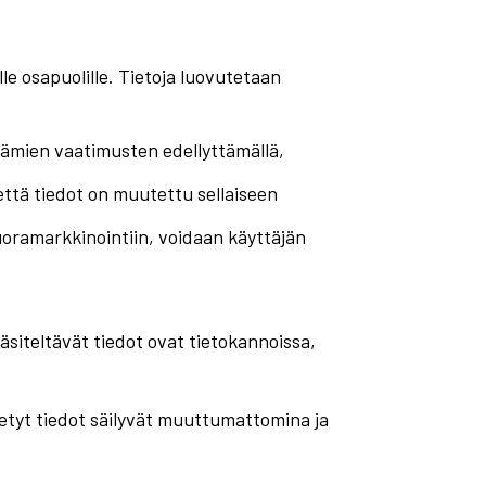
le osapuolille. Tietoja luovutetaan
tämien vaatimusten edellyttämällä,
, että tiedot on muutettu sellaiseen
ramarkkinointiin, voidaan käyttäjän
käsiteltävät tiedot ovat tietokannoissa,
ötetyt tiedot säilyvät muuttumattomina ja