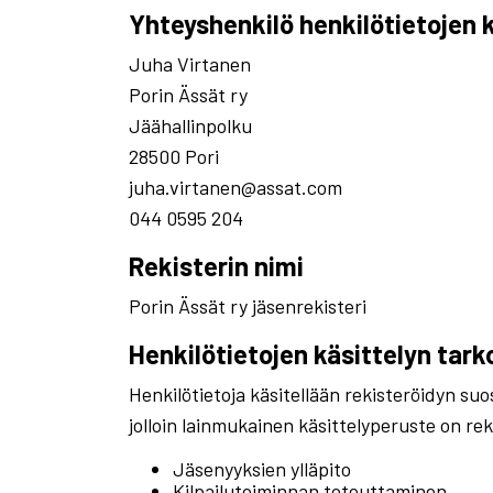
Yhteyshenkilö henkilötietojen k
Juha Virtanen
Porin Ässät ry
Jäähallinpolku
28500 Pori
juha.virtanen@assat.com
044 0595 204
Rekisterin nimi
Porin Ässät ry jäsenrekisteri
Henkilötietojen käsittelyn tark
Henkilötietoja käsitellään rekisteröidyn su
jolloin lainmukainen käsittelyperuste on rek
Jäsenyyksien ylläpito
Kilpailutoiminnan toteuttaminen