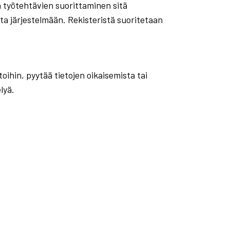
en työtehtävien suorittaminen sitä
ta järjestelmään. Rekisteristä suoritetaan
oihin, pyytää tietojen oikaisemista tai
lyä.
: