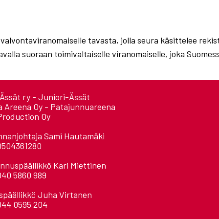
 valvontaviranomaiselle tavasta, jolla seura käsittelee reki
avalla suoraan toimivaltaiselle viranomaiselle, joka Suomes
Ässät ry - Juniori-Ässät
a Areena Oy - Patajunnuareena
Production Oy
nnanjohtaja Sami Hautamäki
0504361280
nnuspäällikkö Kari Miettinen
040 5860 989
späällikkö Juha Virtanen
044 0595 204