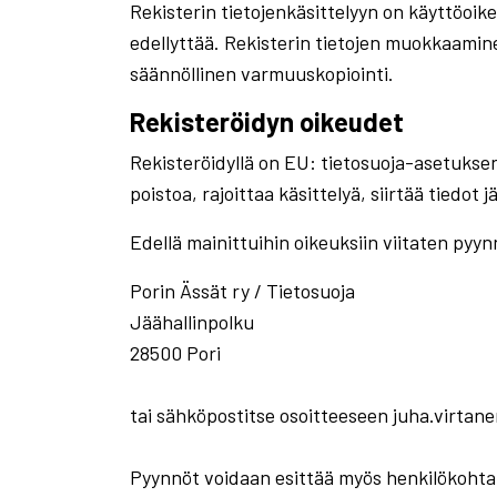
Rekisterin tietojenkäsittelyyn on käyttöoike
edellyttää. Rekisterin tietojen muokkaamin
säännöllinen varmuuskopiointi.
Rekisteröidyn oikeudet
Rekisteröidyllä on EU: tietosuoja-asetuksen 
poistoa, rajoittaa käsittelyä, siirtää tiedot
Edellä mainittuihin oikeuksiin viitaten pyynnö
Porin Ässät ry / Tietosuoja
Jäähallinpolku
28500 Pori
tai sähköpostitse osoitteeseen juha.virta
Pyynnöt voidaan esittää myös henkilökohtai