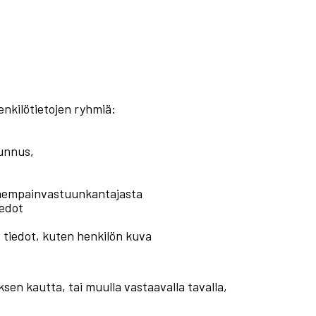
enkilötietojen ryhmiä:
tunnus,
anhempainvastuunkantajasta
iedot
t tiedot, kuten henkilön kuva
ksen kautta, tai muulla vastaavalla tavalla,