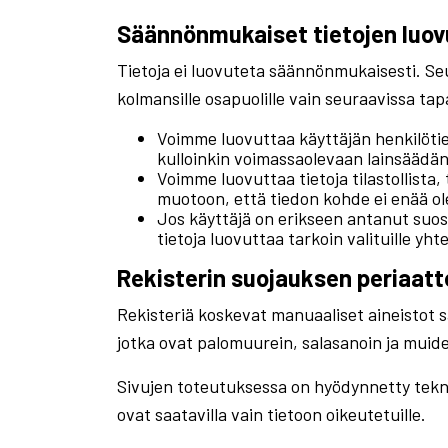
Säännönmukaiset tietojen luo
Tietoja ei luovuteta säännönmukaisesti. Seur
kolmansille osapuolille vain seuraavissa ta
Voimme luovuttaa käyttäjän henkilötie
kulloinkin voimassaolevaan lainsäädän
Voimme luovuttaa tietoja tilastollista, 
muotoon, että tiedon kohde ei enää ole
Jos käyttäjä on erikseen antanut su
tietoja luovuttaa tarkoin valituille yh
Rekisterin suojauksen periaatt
Rekisteriä koskevat manuaaliset aineistot säi
jotka ovat palomuurein, salasanoin ja muide
Sivujen toteutuksessa on hyödynnetty teknist
ovat saatavilla vain tietoon oikeutetuille.