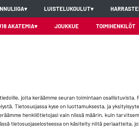
NNULIIGA
▾
LUISTELUKOULUT
▾
HARRASTE
U18 AKATEMIA
▾
JOUKKUE
TOIMIHENKILÖT
ötiedoille, joita keräämme seuran toimintaan osallistuvista. 
elystä. Tietosuojassa kyse on luottamuksesta, ja yksityisyyt
keräämme henkilötietojasi vain niissä määrin, kuin tarvits
ssä tietosuojaselosteessa on käsitelty niitä periaatteita, jo