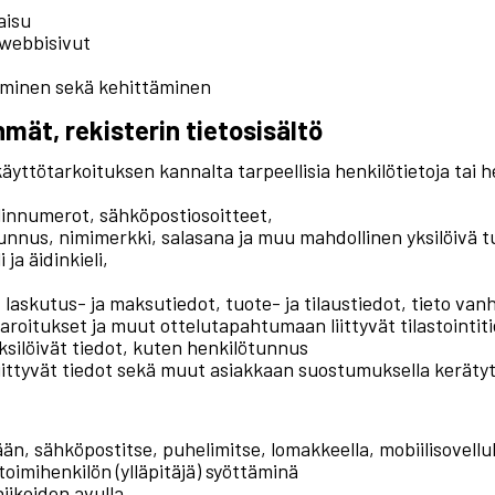
aisu
 webbisivut
aminen sekä kehittäminen
hmät, rekisterin tietosisältö
äyttötarkoituksen kannalta tarpeellisia henkilötietoja tai h
elinnumerot, sähköpostiosoitteet,
tunnus, nimimerkki, salasana ja muu mahdollinen yksilöivä 
ja äidinkieli,
 laskutus- ja maksutiedot, tuote- ja tilaustiedot, tieto v
 varoitukset ja muut ottelutapahtumaan liittyvät tilastointit
ksilöivät tiedot, kuten henkilötunnus
liittyvät tiedot sekä muut asiakkaan suostumuksella keräty
ään, sähköpostitse, puhelimitse, lomakkeella, mobiilisovellu
 toimihenkilön (ylläpitäjä) syöttäminä
iikoiden avulla