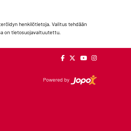
steröidyn henkilötietoja. Valitus tehdään
sa on tietosuojavaltuutettu.
Powered by