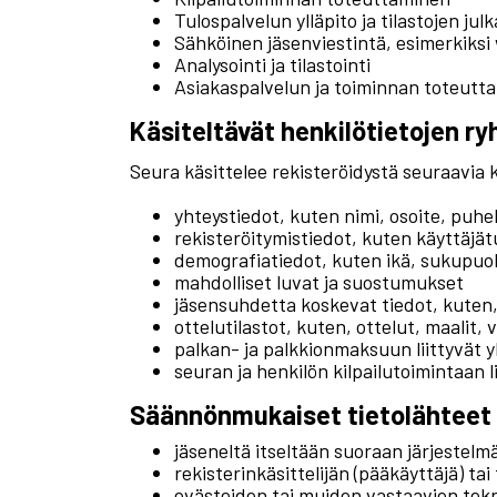
Tulospalvelun ylläpito ja tilastojen julk
Sähköinen jäsenviestintä, esimerkiksi
Analysointi ja tilastointi
Asiakaspalvelun ja toiminnan toteutt
Käsiteltävät henkilötietojen ry
Seura käsittelee rekisteröidystä seuraavia k
yhteystiedot, kuten nimi, osoite, puh
rekisteröitymistiedot, kuten käyttäjä
demografiatiedot, kuten ikä, sukupuoli 
mahdolliset luvat ja suostumukset
jäsensuhdetta koskevat tiedot, kuten,
ottelutilastot, kuten, ottelut, maalit,
palkan- ja palkkionmaksuun liittyvät y
seuran ja henkilön kilpailutoimintaan 
Säännönmukaiset tietolähteet
jäseneltä itseltään suoraan järjestelm
rekisterinkäsittelijän (pääkäyttäjä) tai
evästeiden tai muiden vastaavien tekn