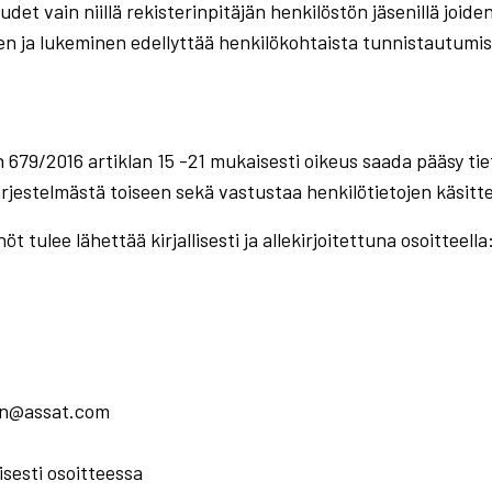
udet vain niillä rekisterinpitäjän henkilöstön jäsenillä joid
en ja lukeminen edellyttää henkilökohtaista tunnistautumis
679/2016 artiklan 15 -21 mukaisesti oikeus saada pääsy tiet
 järjestelmästä toiseen sekä vastustaa henkilötietojen käsitte
t tulee lähettää kirjallisesti ja allekirjoitettuna osoitteella
nen@assat.com
sesti osoitteessa