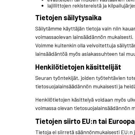
lajiliittojen rekistereistä ja kilpailujärj
Tietojen säilytysaika
Säilytämme käyttäjän tietoja vain niin kaua
voimassaolevan lainsäädännön mukaisesti.
Voimme kuitenkin olla velvoitettuja säilyt
lainsäädäntöä myös asiakassuhteen tai muu
Henkilötietojen käsittelijät
Seuran työntekijät, joiden työtehtävien tot
tietosuojalainsäädännön mukaisesti ja heidä
Henkilötietojen käsittelyä voidaan myös ulko
voimassa olevan tietosuojalainsäädännön m
Tietojen siirto EU:n tai Euroop
Tietoja ei siirretä säännönmukaisesti EU:n 