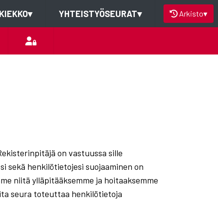
KIEKKO
▾
YHTEISTYÖSEURAT
▾
Arkisto
▾
Rekisterinpitäjä on vastuussa sille
esi sekä henkilötietojesi suojaaminen on
emme niitä ylläpitääksemme ja hoitaaksemme
ita seura toteuttaa henkilötietoja