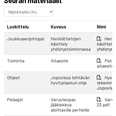
Seuran materiaalit
Luokittelu
Kuvaus
Nimi
Joukkueenjohtajat
Henkilötietojen
Henki
käsittely
käsittely
yhdistystoiminnassa
yhdistyst
Toiminta
Aitaesite
Pata 
aitaesite
Ohjeet
Jopoxissa tehtävän
Hyvit
hyvityslaskun ohje
tekemine
Jopoxiss
Pelaajat
Varusteopas
Varus
jääkiekkoa
23.pdf
aloittaville perheille