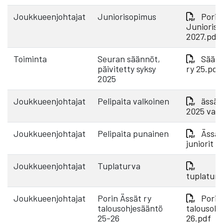
Joukkueenjohtajat
Juniorisopimus
Porin
Junioris
2027.pdf
Toiminta
Seuran säännöt,
Säänn
päivitetty syksy
ry 25.pdf
2025
Joukkueenjohtajat
Pelipaita valkoinen
ässät 
2025 valk
Joukkueenjohtajat
Pelipaita punainen
Ässät
juniorit 
Joukkueenjohtajat
Tuplaturva
tuplatur
Joukkueenjohtajat
Porin Ässät ry
Porin
talousohjesääntö
talousohj
25-26
26.pdf