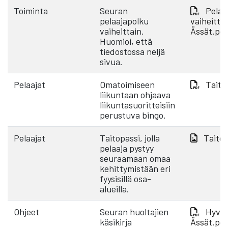
Toiminta
Seuran
Pelaa
pelaajapolku
vaiheittai
vaiheittain.
Ässät.pd
Huomioi, että
tiedostossa neljä
sivua.
Pelaajat
Omatoimiseen
Taito
liikuntaan ohjaava
liikuntasuoritteisiin
perustuva bingo.
Pelaajat
Taitopassi, jolla
Taitop
pelaaja pystyy
seuraamaan omaa
kehittymistään eri
fyysisillä osa-
alueilla.
Ohjeet
Seuran huoltajien
Hyvä 
käsikirja
Ässät.pd