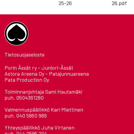
25-26
26.pdf
Tietosuojaseloste
Porin Ässät ry - Juniori-Ässät
Astora Areena Oy - Patajunnuareena
Pata Production Oy
Toiminnanjohtaja Sami Hautamäki
puh. 0504361280
Valmennuspäällikkö Kari Miettinen
puh. 040 5860 989
Yhteyspäällikkö Juha Virtanen
puh. 044 0595 204