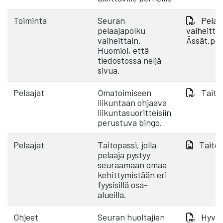
Toiminta
Seuran
Pelaa
pelaajapolku
vaiheittai
vaiheittain.
Ässät.pd
Huomioi, että
tiedostossa neljä
sivua.
Pelaajat
Omatoimiseen
Taito
liikuntaan ohjaava
liikuntasuoritteisiin
perustuva bingo.
Pelaajat
Taitopassi, jolla
Taitop
pelaaja pystyy
seuraamaan omaa
kehittymistään eri
fyysisillä osa-
alueilla.
Ohjeet
Seuran huoltajien
Hyvä 