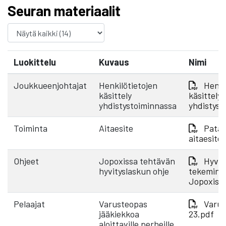
Seuran materiaalit
Luokittelu
Kuvaus
Nimi
Joukkueenjohtajat
Henkilötietojen
Henki
käsittely
käsittely
yhdistystoiminnassa
yhdistyst
Toiminta
Aitaesite
Pata 
aitaesite
Ohjeet
Jopoxissa tehtävän
Hyvit
hyvityslaskun ohje
tekemine
Jopoxiss
Pelaajat
Varusteopas
Varus
jääkiekkoa
23.pdf
aloittaville perheille