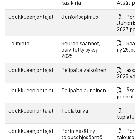
käsikirja
Ässät.pd
Joukkueenjohtajat
Juniorisopimus
Porin
Junioris
2027.pdf
Toiminta
Seuran säännöt,
Säänn
päivitetty syksy
ry 25.pdf
2025
Joukkueenjohtajat
Pelipaita valkoinen
ässät 
2025 valk
Joukkueenjohtajat
Pelipaita punainen
Ässät
juniorit 
Joukkueenjohtajat
Tuplaturva
tuplatur
Joukkueenjohtajat
Porin Ässät ry
Porin
talousohjesääntö
talousohj