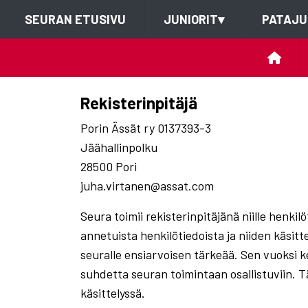
SEURAN ETUSIVU
JUNIORIT
▾
PATAJU
Rekisterinpitäjä
Porin Ässät ry 0137393-3
Jäähallinpolku
28500 Pori
juha.virtanen@assat.com
Seura toimii rekisterinpitäjänä niille henkil
annetuista henkilötiedoista ja niiden käsitt
seuralle ensiarvoisen tärkeää. Sen vuoksi 
suhdetta seuran toimintaan osallistuviin. Tä
käsittelyssä.