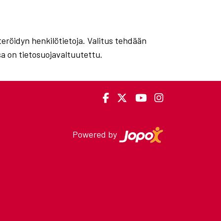
steröidyn henkilötietoja. Valitus tehdään
sa on tietosuojavaltuutettu.
Powered by