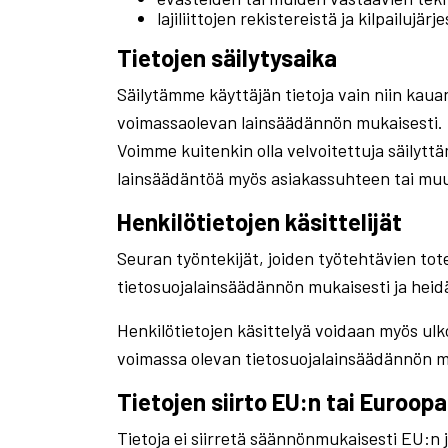
lajiliittojen rekistereistä ja kilpailujärj
Tietojen säilytysaika
Säilytämme käyttäjän tietoja vain niin kaua
voimassaolevan lainsäädännön mukaisesti.
Voimme kuitenkin olla velvoitettuja säilyt
lainsäädäntöä myös asiakassuhteen tai muu
Henkilötietojen käsittelijät
Seuran työntekijät, joiden työtehtävien tot
tietosuojalainsäädännön mukaisesti ja heidä
Henkilötietojen käsittelyä voidaan myös ulko
voimassa olevan tietosuojalainsäädännön m
Tietojen siirto EU:n tai Euroop
Tietoja ei siirretä säännönmukaisesti EU:n 