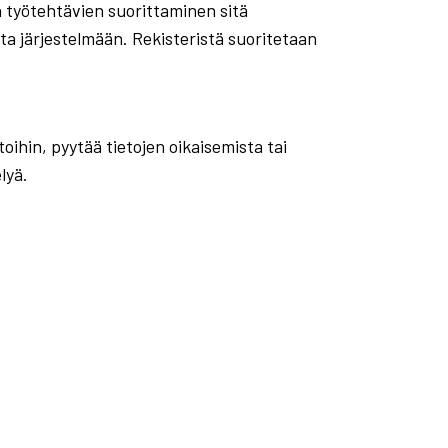
en työtehtävien suorittaminen sitä
ta järjestelmään. Rekisteristä suoritetaan
oihin, pyytää tietojen oikaisemista tai
lyä.
: