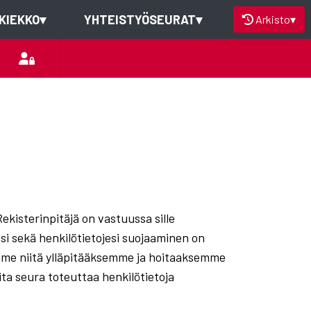
KIEKKO
▾
YHTEISTYÖSEURAT
▾
Arkisto
▾
Rekisterinpitäjä on vastuussa sille
esi sekä henkilötietojesi suojaaminen on
emme niitä ylläpitääksemme ja hoitaaksemme
ita seura toteuttaa henkilötietoja