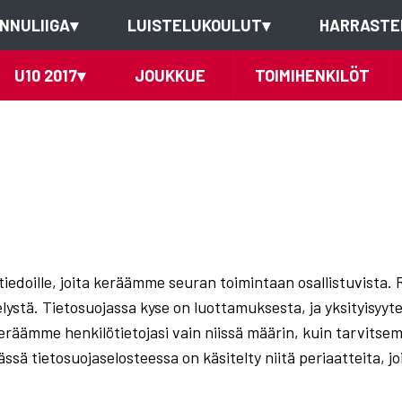
NNULIIGA
▾
LUISTELUKOULUT
▾
HARRASTE
U10 2017
▾
JOUKKUE
TOIMIHENKILÖT
ötiedoille, joita keräämme seuran toimintaan osallistuvista. 
elystä. Tietosuojassa kyse on luottamuksesta, ja yksityisyyt
keräämme henkilötietojasi vain niissä määrin, kuin tarvits
ssä tietosuojaselosteessa on käsitelty niitä periaatteita, jo