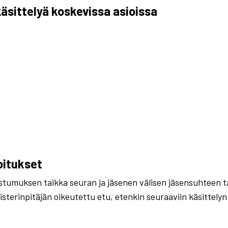
äsittelyä koskevissa asioissa
oitukset
ostumuksen taikka seuran ja jäsenen välisen jäsensuhteen t
isterinpitäjän oikeutettu etu, etenkin seuraaviin käsittelyn