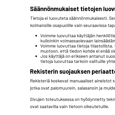
Säännönmukaiset tietojen luo
Tietoja ei luovuteta säännönmukaisesti. Seur
kolmansille osapuolille vain seuraavissa ta
Voimme luovuttaa käyttäjän henkilötie
kulloinkin voimassaolevaan lainsäädän
Voimme luovuttaa tietoja tilastollista, 
muotoon, että tiedon kohde ei enää ole
Jos käyttäjä on erikseen antanut su
tietoja luovuttaa tarkoin valituille yh
Rekisterin suojauksen periaatt
Rekisteriä koskevat manuaaliset aineistot säi
jotka ovat palomuurein, salasanoin ja muide
Sivujen toteutuksessa on hyödynnetty teknist
ovat saatavilla vain tietoon oikeutetuille.