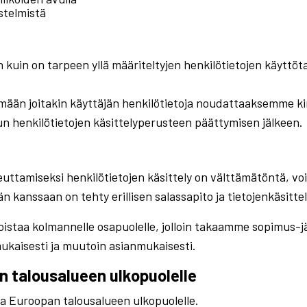
estelmistä
n kuin on tarpeen yllä määriteltyjen henkilötietojen käyttöt
tämään joitakin käyttäjän henkilötietoja noudattaaksemme k
n henkilötietojen käsittelyperusteen päättymisen jälkeen.
euttamiseksi henkilötietojen käsittely on välttämätöntä, voi
n kanssaan on tehty erillisen salassapito ja tietojenkäsitte
istaa kolmannelle osapuolelle, jolloin takaamme sopimus-jär
ukaisesti ja muutoin asianmukaisesti.
an talousalueen ulkopuolelle
ja Euroopan talousalueen ulkopuolelle.