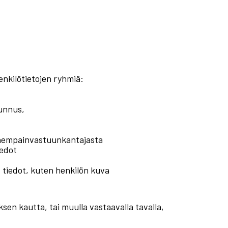
enkilötietojen ryhmiä:
tunnus,
anhempainvastuunkantajasta
iedot
t tiedot, kuten henkilön kuva
ksen kautta, tai muulla vastaavalla tavalla,