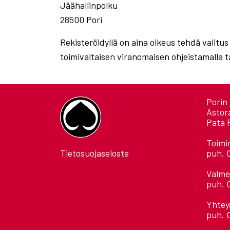
Jäähallinpolku
28500 Pori
Rekisteröidyllä on aina oikeus tehdä valitus
toimivaltaisen viranomaisen ohjeistamalla t
Porin 
Astor
Pata 
Toimi
Tietosuojaseloste
puh. 
Valme
puh. 
Yhtey
puh. 