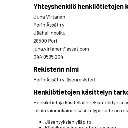
Yhteyshenkilö henkilötietojen k
Juha Virtanen
Porin Ässät ry
Jäähallinpolku
28500 Pori
juha.virtanen@assat.com
044 0595 204
Rekisterin nimi
Porin Ässät ry jäsenrekisteri
Henkilötietojen käsittelyn tark
Henkilötietoja käsitellään rekisteröidyn su
jolloin lainmukainen käsittelyperuste on rek
Jäsenyyksien ylläpito
Kilpailutoiminnan toteuttaminen