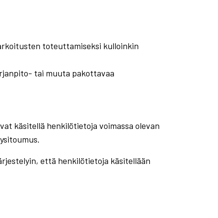
arkoitusten toteuttamiseksi kulloinkin
irjanpito- tai muuta pakottavaa
vat käsitellä henkilötietoja voimassa olevan
lysitoumus.
jestelyin, että henkilötietoja käsitellään