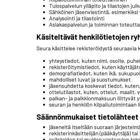
Tulospalvelun ylläpito ja tilastojen julk
Sähköinen jäsenviestintä, esimerkiksi
Analysointi ja tilastointi
Asiakaspalvelun ja toiminnan toteutt
Käsiteltävät henkilötietojen ry
Seura käsittelee rekisteröidystä seuraavia k
yhteystiedot, kuten nimi, osoite, puh
rekisteröitymistiedot, kuten käyttäjä
demografiatiedot, kuten ikä, sukupuoli 
mahdolliset luvat ja suostumukset
jäsensuhdetta koskevat tiedot, kuten,
ottelutilastot, kuten, ottelut, maalit,
palkan- ja palkkionmaksuun liittyvät y
seuran ja henkilön kilpailutoimintaan 
Säännönmukaiset tietolähteet
jäseneltä itseltään suoraan järjestelm
rekisterinkäsittelijän (pääkäyttäjä) tai
evästeiden tai muiden vastaavien tekn