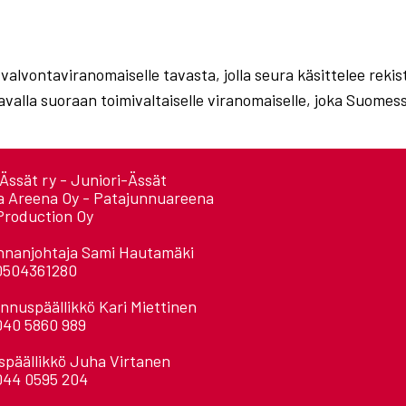
 valvontaviranomaiselle tavasta, jolla seura käsittelee reki
avalla suoraan toimivaltaiselle viranomaiselle, joka Suomes
Ässät ry - Juniori-Ässät
a Areena Oy - Patajunnuareena
Production Oy
nnanjohtaja Sami Hautamäki
0504361280
nnuspäällikkö Kari Miettinen
040 5860 989
späällikkö Juha Virtanen
044 0595 204