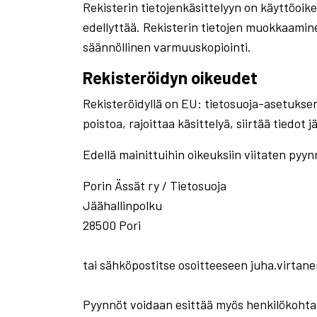
Rekisterin tietojenkäsittelyyn on käyttöoike
edellyttää. Rekisterin tietojen muokkaamin
säännöllinen varmuuskopiointi.
Rekisteröidyn oikeudet
Rekisteröidyllä on EU: tietosuoja-asetuksen 
poistoa, rajoittaa käsittelyä, siirtää tiedot
Edellä mainittuihin oikeuksiin viitaten pyynnö
Porin Ässät ry / Tietosuoja
Jäähallinpolku
28500 Pori
tai sähköpostitse osoitteeseen juha.virta
Pyynnöt voidaan esittää myös henkilökohtai