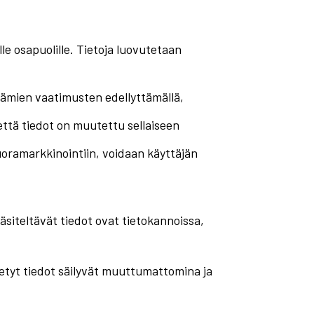
le osapuolille. Tietoja luovutetaan
tämien vaatimusten edellyttämällä,
, että tiedot on muutettu sellaiseen
ramarkkinointiin, voidaan käyttäjän
käsiteltävät tiedot ovat tietokannoissa,
ötetyt tiedot säilyvät muuttumattomina ja