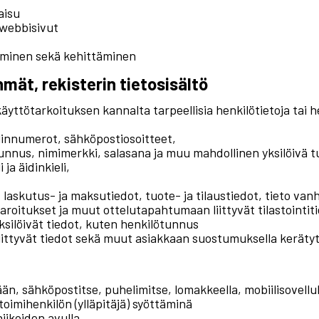
aisu
 webbisivut
aminen sekä kehittäminen
hmät, rekisterin tietosisältö
äyttötarkoituksen kannalta tarpeellisia henkilötietoja tai h
elinnumerot, sähköpostiosoitteet,
tunnus, nimimerkki, salasana ja muu mahdollinen yksilöivä 
ja äidinkieli,
 laskutus- ja maksutiedot, tuote- ja tilaustiedot, tieto v
 varoitukset ja muut ottelutapahtumaan liittyvät tilastointit
ksilöivät tiedot, kuten henkilötunnus
liittyvät tiedot sekä muut asiakkaan suostumuksella keräty
ään, sähköpostitse, puhelimitse, lomakkeella, mobiilisovellu
 toimihenkilön (ylläpitäjä) syöttäminä
iikoiden avulla