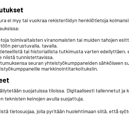
vutukset
a ei myy tai vuokraa rekisteröidyn henkilötietoja kolmansil
pauksissa:
toja toimivaltaisten viranomaisten tai muiden tahojen esit
töön perustuvalla, tavalla.
tieteellistä tai historiallista tutkimusta varten edellyttäen
 niistä tunnistettavissa.
ostumuksensa seuran yhteistyökumppaneiden sähköiseen suo
teistyökumppaneille markkinointitarkoituksiin.
eet
lytetään suojatuissa tiloissa. Digitaalisesti tallennetut ja 
n teknisten keinojen avulla suojattuja.
ä tietosuojaa, jolla pyritään huolehtimaan siitä, että̈ sy