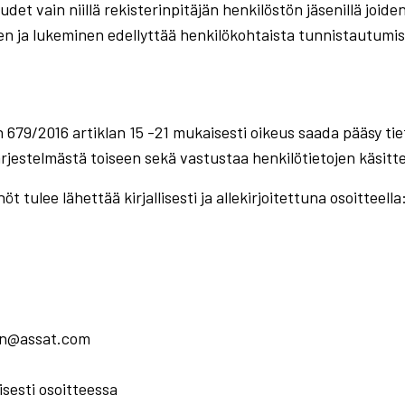
udet vain niillä rekisterinpitäjän henkilöstön jäsenillä joid
en ja lukeminen edellyttää henkilökohtaista tunnistautumis
679/2016 artiklan 15 -21 mukaisesti oikeus saada pääsy tiet
 järjestelmästä toiseen sekä vastustaa henkilötietojen käsitte
t tulee lähettää kirjallisesti ja allekirjoitettuna osoitteella
nen@assat.com
sesti osoitteessa