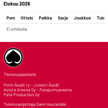
Elokuu
2026
Pvm
Ottelu
Paikka
Sarja
Joukkue
Tulos
Ei otteluita
Tietosuojaseloste
Porin Ässät ry - Juniori-Ässät
Astora Areena Oy - Patajunnuareena
Pata Production Oy
Toiminnanjohtaja Sami Hautamäki