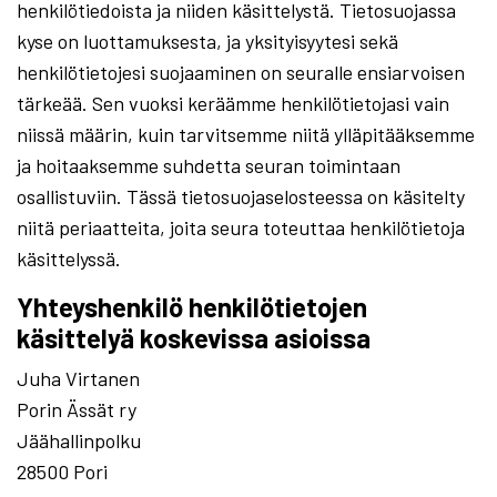
henkilötiedoista ja niiden käsittelystä. Tietosuojassa
kyse on luottamuksesta, ja yksityisyytesi sekä
henkilötietojesi suojaaminen on seuralle ensiarvoisen
tärkeää. Sen vuoksi keräämme henkilötietojasi vain
niissä määrin, kuin tarvitsemme niitä ylläpitääksemme
ja hoitaaksemme suhdetta seuran toimintaan
osallistuviin. Tässä tietosuojaselosteessa on käsitelty
niitä periaatteita, joita seura toteuttaa henkilötietoja
käsittelyssä.
Yhteyshenkilö henkilötietojen
käsittelyä koskevissa asioissa
Juha Virtanen
Porin Ässät ry
Jäähallinpolku
28500 Pori