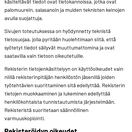
käsiteltävät tiedot ovat tietokannoissa, jotka ovat
palomuurein, salasanoin ja muiden teknisten keinojen
avulla suojattuja.
Sivujen toteutuksessa on hyödynnetty teknistä
tietosuojaa, jolla pyritään huolehtimaan siitä, että̈
syötetyt tiedot säilyvät muuttumattomina ja ovat
saatavilla vain tietoon oikeutetuille.
Rekisterin tietojenkäsittelyyn on käyttöoikeudet vain
niillä rekisterinpitäjän henkilöstön jäsenillä joiden
työtehtävien suorittaminen sitä edellyttää. Rekisterin
tietojen muokkaaminen ja lukeminen edellyttää
henkilökohtaista tunnistautumista järjestelmään.
Rekisteristä suoritetaan säännöllinen
varmuuskopiointi.
Rekisteröidyn oikeudet