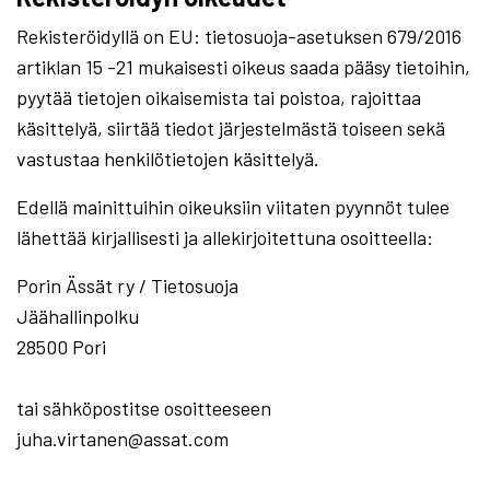
Rekisteröidyllä on EU: tietosuoja-asetuksen 679/2016
artiklan 15 -21 mukaisesti oikeus saada pääsy tietoihin,
pyytää tietojen oikaisemista tai poistoa, rajoittaa
käsittelyä, siirtää tiedot järjestelmästä toiseen sekä
vastustaa henkilötietojen käsittelyä.
Edellä mainittuihin oikeuksiin viitaten pyynnöt tulee
lähettää kirjallisesti ja allekirjoitettuna osoitteella:
Porin Ässät ry / Tietosuoja
Jäähallinpolku
28500 Pori
tai sähköpostitse osoitteeseen
juha.virtanen@assat.com