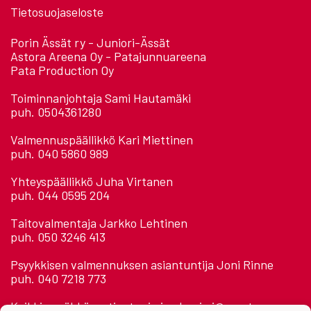
Tietosuojaseloste
Porin Ässät ry - Juniori-Ässät
Astora Areena Oy - Patajunnuareena
Pata Production Oy
Toiminnanjohtaja Sami Hautamäki
puh. 0504361280
Valmennuspäällikkö Kari Miettinen
puh. 040 5860 989
Yhteyspäällikkö Juha Virtanen
puh. 044 0595 204
Taitovalmentaja Jarkko Lehtinen
puh. 050 3246 413
Psyykkisen valmennuksen asiantuntija Joni Rinne
puh. 040 7218 773
Kaikkien sähköposti: etunimi.sukunimi@assat.com