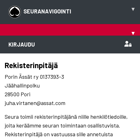
▾
SEURANAVIGOINTI
▾
KIRJAUDU
Rekisterinpitäjä
Porin Ässät ry 0137393-3
Jäähallinpolku
28500 Pori
juha.virtanen@assat.com
Seura toimii rekisterinpitäjänä niille henkilötiedoille,
joita keräämme seuran toimintaan osallistuvista.
Rekisterinpitäjä on vastuussa sille annetuista