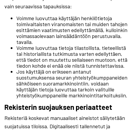
vain seuraavissa tapauksissa:
Voimme luovuttaa käyttäjän henkilötietoja
toimivaltaisten viranomaisten tai muiden tahojen
esittämien vaatimusten edellyttämällä, kulloinkin
voimassaolevaan lainsäädäntöön perustuvalla,
tavalla.
Voimme luovuttaa tietoja tilastollista, tieteellistä
tai historiallista tutkimusta varten edellyttäen,
että tiedot on muutettu sellaiseen muotoon, että
tiedon kohde ei enää ole niistä tunnistettavissa.
Jos käyttäjä on erikseen antanut
suostumuksensa seuran yhteistyökumppaneiden
sähköiseen suoramarkkinointiin, voidaan
käyttäjän tietoja luovuttaa tarkoin valituille
yhteistyökumppaneille markkinointitarkoituksiin.
Rekisterin suojauksen periaatteet
Rekisteriä koskevat manuaaliset aineistot säilytetään
suojatuissa tiloissa. Digitaalisesti tallennetut ja