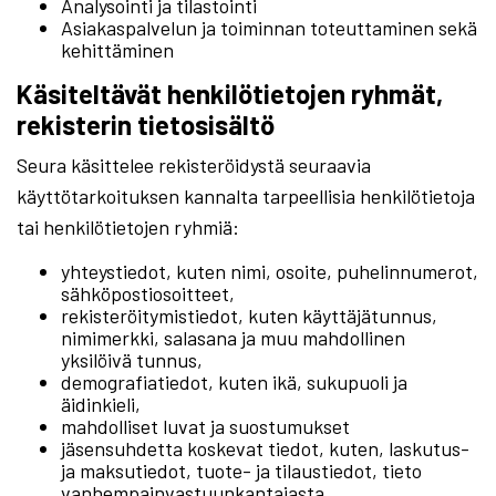
Analysointi ja tilastointi
Asiakaspalvelun ja toiminnan toteuttaminen sekä
kehittäminen
Käsiteltävät henkilötietojen ryhmät,
rekisterin tietosisältö
Seura käsittelee rekisteröidystä seuraavia
käyttötarkoituksen kannalta tarpeellisia henkilötietoja
tai henkilötietojen ryhmiä:
yhteystiedot, kuten nimi, osoite, puhelinnumerot,
sähköpostiosoitteet,
rekisteröitymistiedot, kuten käyttäjätunnus,
nimimerkki, salasana ja muu mahdollinen
yksilöivä tunnus,
demografiatiedot, kuten ikä, sukupuoli ja
äidinkieli,
mahdolliset luvat ja suostumukset
jäsensuhdetta koskevat tiedot, kuten, laskutus-
ja maksutiedot, tuote- ja tilaustiedot, tieto
vanhempainvastuunkantajasta