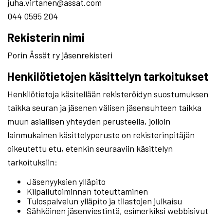
juha.virtanen@assat.com
044 0595 204
Rekisterin nimi
Porin Ässät ry jäsenrekisteri
Henkilötietojen käsittelyn tarkoitukset
Henkilötietoja käsitellään rekisteröidyn suostumuksen
taikka seuran ja jäsenen välisen jäsensuhteen taikka
muun asiallisen yhteyden perusteella, jolloin
lainmukainen käsittelyperuste on rekisterinpitäjän
oikeutettu etu, etenkin seuraaviin käsittelyn
tarkoituksiin:
Jäsenyyksien ylläpito
Kilpailutoiminnan toteuttaminen
Tulospalvelun ylläpito ja tilastojen julkaisu
Sähköinen jäsenviestintä, esimerkiksi webbisivut