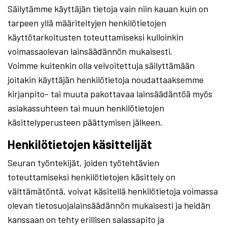
Säilytämme käyttäjän tietoja vain niin kauan kuin on
tarpeen yllä määriteltyjen henkilötietojen
käyttötarkoitusten toteuttamiseksi kulloinkin
voimassaolevan lainsäädännön mukaisesti.
Voimme kuitenkin olla velvoitettuja säilyttämään
joitakin käyttäjän henkilötietoja noudattaaksemme
kirjanpito- tai muuta pakottavaa lainsäädäntöä myös
asiakassuhteen tai muun henkilötietojen
käsittelyperusteen päättymisen jälkeen.
Henkilötietojen käsittelijät
Seuran työntekijät, joiden työtehtävien
toteuttamiseksi henkilötietojen käsittely on
välttämätöntä, voivat käsitellä henkilötietoja voimassa
olevan tietosuojalainsäädännön mukaisesti ja heidän
kanssaan on tehty erillisen salassapito ja