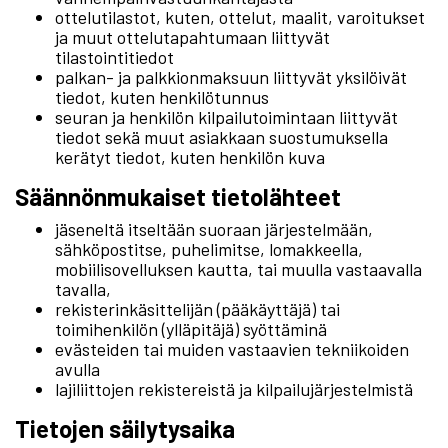
ottelutilastot, kuten, ottelut, maalit, varoitukset
ja muut ottelutapahtumaan liittyvät
tilastointitiedot
palkan- ja palkkionmaksuun liittyvät yksilöivät
tiedot, kuten henkilötunnus
seuran ja henkilön kilpailutoimintaan liittyvät
tiedot sekä muut asiakkaan suostumuksella
kerätyt tiedot, kuten henkilön kuva
Säännönmukaiset tietolähteet
jäseneltä itseltään suoraan järjestelmään,
sähköpostitse, puhelimitse, lomakkeella,
mobiilisovelluksen kautta, tai muulla vastaavalla
tavalla,
rekisterinkäsittelijän (pääkäyttäjä) tai
toimihenkilön (ylläpitäjä) syöttäminä
evästeiden tai muiden vastaavien tekniikoiden
avulla
lajiliittojen rekistereistä ja kilpailujärjestelmistä
Tietojen säilytysaika