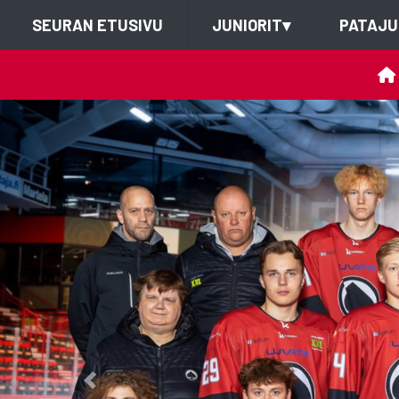
SEURAN ETUSIVU
JUNIORIT
▾
PATAJU
Previous