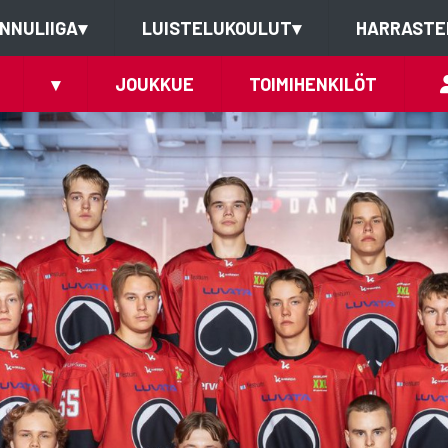
NNULIIGA
▾
LUISTELUKOULUT
▾
HARRASTE
▾
JOUKKUE
TOIMIHENKILÖT