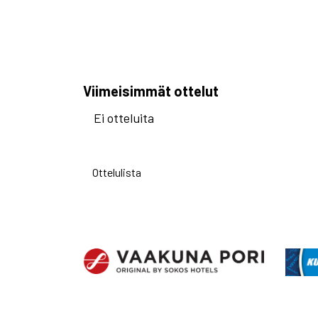
Viimeisimmät ottelut
Ei otteluita
Ottelulista