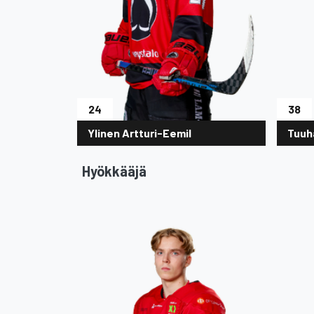
24
38
Ylinen Artturi-Eemil
Tuuh
Hyökkääjä