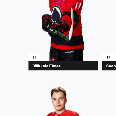
11
17
Ollikkala Elmeri
Saare