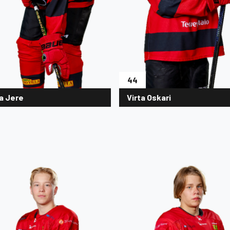
44
a Jere
Virta Oskari