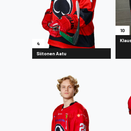
10
Klau
4
Siitonen Aatu