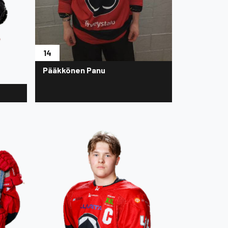
14
Pääkkönen Panu