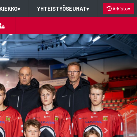
KIEKKO
▾
YHTEISTYÖSEURAT
▾
Arkisto
▾
Next