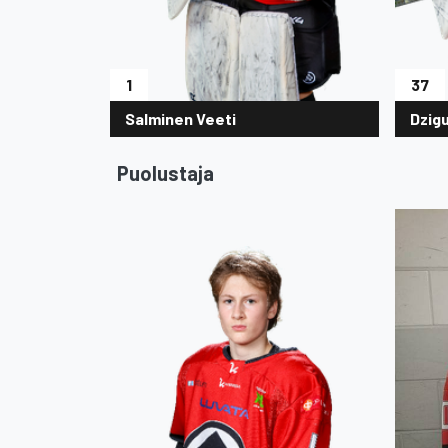
1
37
Salminen Veeti
Dzig
Puolustaja