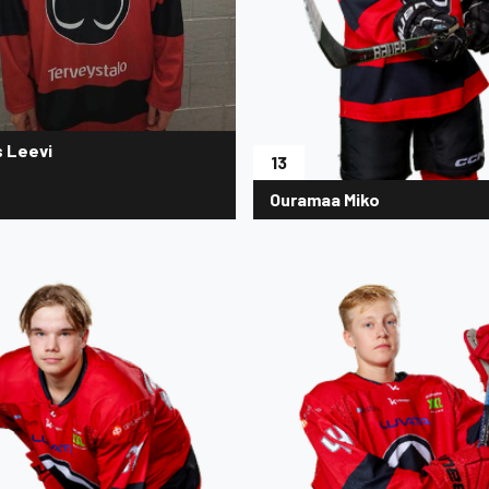
s Leevi
13
Ouramaa Miko