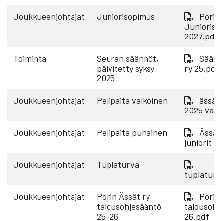
Joukkueenjohtajat
Juniorisopimus
Porin
Junioris
2027.pdf
Toiminta
Seuran säännöt,
Säänn
päivitetty syksy
ry 25.pdf
2025
Joukkueenjohtajat
Pelipaita valkoinen
ässät 
2025 valk
Joukkueenjohtajat
Pelipaita punainen
Ässät
juniorit 
Joukkueenjohtajat
Tuplaturva
tuplatur
Joukkueenjohtajat
Porin Ässät ry
Porin
talousohjesääntö
talousohj
25-26
26.pdf