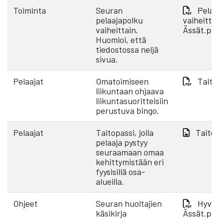
Toiminta
Seuran
Pelaa
pelaajapolku
vaiheittai
vaiheittain.
Ässät.pd
Huomioi, että
tiedostossa neljä
sivua.
Pelaajat
Omatoimiseen
Taito
liikuntaan ohjaava
liikuntasuoritteisiin
perustuva bingo.
Pelaajat
Taitopassi, jolla
Taitop
pelaaja pystyy
seuraamaan omaa
kehittymistään eri
fyysisillä osa-
alueilla.
Ohjeet
Seuran huoltajien
Hyvä 
käsikirja
Ässät.pd