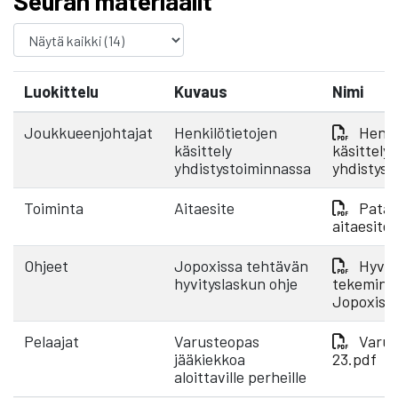
Seuran materiaalit
Luokittelu
Kuvaus
Nimi
Joukkueenjohtajat
Henkilötietojen
Henki
käsittely
käsittely
yhdistystoiminnassa
yhdistyst
Toiminta
Aitaesite
Pata 
aitaesite
Ohjeet
Jopoxissa tehtävän
Hyvit
hyvityslaskun ohje
tekemine
Jopoxiss
Pelaajat
Varusteopas
Varus
jääkiekkoa
23.pdf
aloittaville perheille