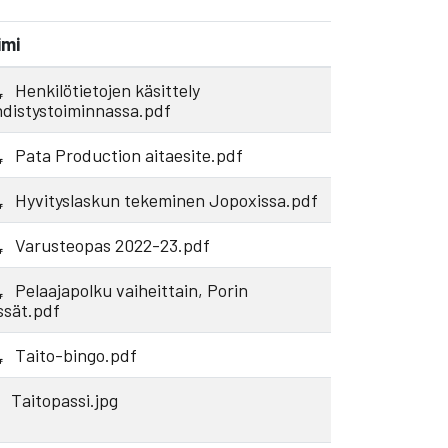
imi
Henkilötietojen käsittely
hdistystoiminnassa.pdf
Pata Production aitaesite.pdf
Hyvityslaskun tekeminen Jopoxissa.pdf
Varusteopas 2022-23.pdf
Pelaajapolku vaiheittain, Porin
ssät.pdf
Taito-bingo.pdf
Taitopassi.jpg