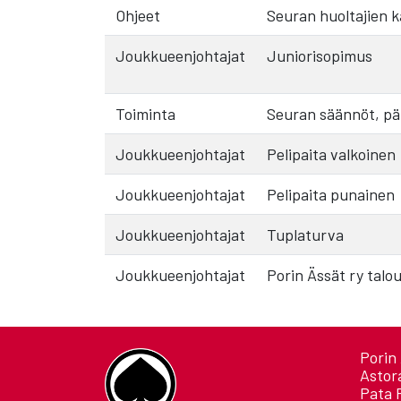
Ohjeet
Seuran huoltajien kä
Joukkueenjohtajat
Juniorisopimus
Toiminta
Seuran säännöt, päi
Joukkueenjohtajat
Pelipaita valkoinen
Joukkueenjohtajat
Pelipaita punainen
Joukkueenjohtajat
Tuplaturva
Joukkueenjohtajat
Porin Ässät ry talo
Porin 
Astor
Pata 