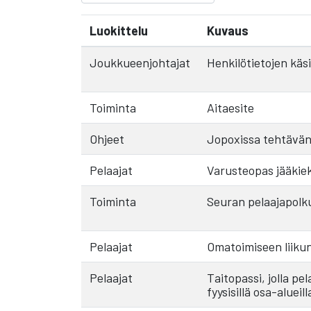
Luokittelu
Kuvaus
Joukkueenjohtajat
Henkilötietojen käs
Toiminta
Aitaesite
Ohjeet
Jopoxissa tehtävän
Pelaajat
Varusteopas jääkiekk
Toiminta
Seuran pelaajapolku
Pelaajat
Omatoimiseen liikun
Pelaajat
Taitopassi, jolla p
fyysisillä osa-alueill