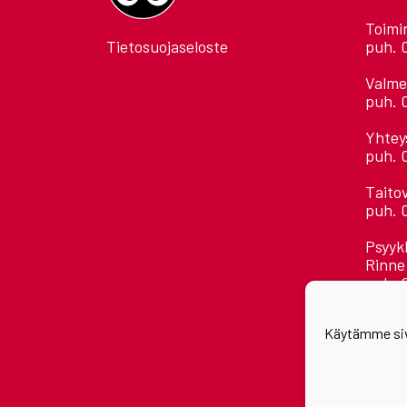
Toimi
Tietosuojaseloste
puh. 
Valme
puh. 
Yhtey
puh. 
Taito
puh. 
Psyyk
Rinne
puh. 
Kaikk
Käytämme siv
etuni
Astora
Jääha