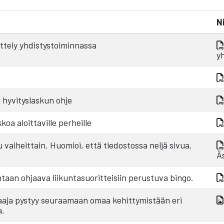
N
ittely yhdistystoiminnassa
y
 hyvityslaskun ohje
oa aloittaville perheille
 vaiheittain. Huomioi, että tiedostossa neljä sivua.
Ä
taan ohjaava liikuntasuoritteisiin perustuva bingo.
elaaja pystyy seuraamaan omaa kehittymistään eri
a.