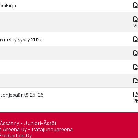
sikirja
2
vitetty syksy 2025
usohjesääntö 25-26
2
Ässät ry - Juniori-Ässät
a Areena Oy - Patajunnuareena
Production Oy