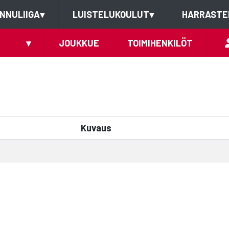
NNULIIGA
▾
LUISTELUKOULUT
▾
HARRASTE
▾
JOUKKUE
TOIMIHENKILÖT
Kuvaus