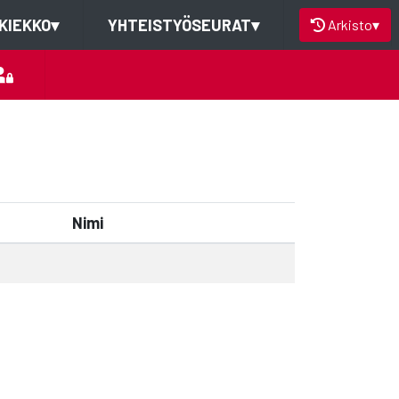
KIEKKO
▾
YHTEISTYÖSEURAT
▾
Arkisto
▾
Nimi