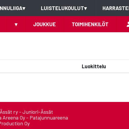
NNULIIGA
▾
LUISTELUKOULUT
▾
HARRASTE
▾
JOUKKUE
TOIMIHENKILÖT
Luokittelu
Ässät ry - Juniori-Ässät
a Areena Oy - Patajunnuareena
Production Oy