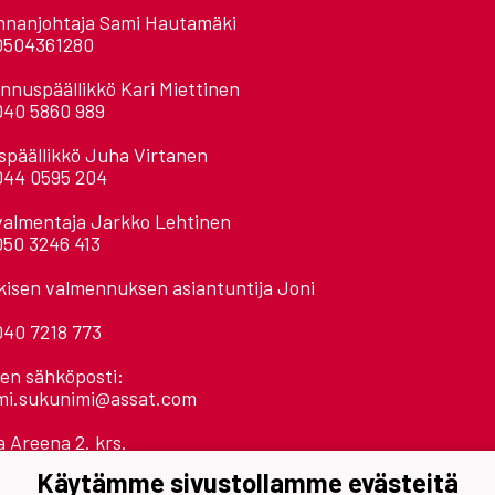
nnanjohtaja Sami Hautamäki
0504361280
nnuspäällikkö Kari Miettinen
040 5860 989
späällikkö Juha Virtanen
044 0595 204
valmentaja Jarkko Lehtinen
050 3246 413
kisen valmennuksen asiantuntija Joni
040 7218 773
ien sähköposti:
mi.sukunimi@assat.com
 Areena 2. krs.
llinpolku
Käytämme sivustollamme evästeitä
 Pori