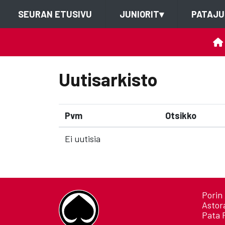
SEURAN ETUSIVU
JUNIORIT
▾
PATAJU
Uutisarkisto
Pvm
Otsikko
Ei uutisia
Porin 
Astor
Pata 