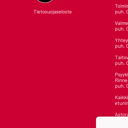
Toimi
Tietosuojaseloste
puh. 
Valme
puh. 
Yhtey
puh. 
Taito
puh. 
Psyyk
Rinne
puh. 
Kaikk
etuni
Astora
Jääha
28500