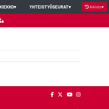
KIEKKO
▾
YHTEISTYÖSEURAT
▾
Arkisto
▾